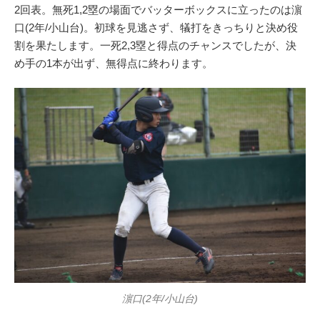
2回表。無死1,2塁の場面でバッターボックスに立ったのは濵
口(2年/小山台)。初球を見逃さず、犠打をきっちりと決め役
割を果たします。一死2,3塁と得点のチャンスでしたが、決
め手の1本が出ず、無得点に終わります。
濵口(2年/小山台)