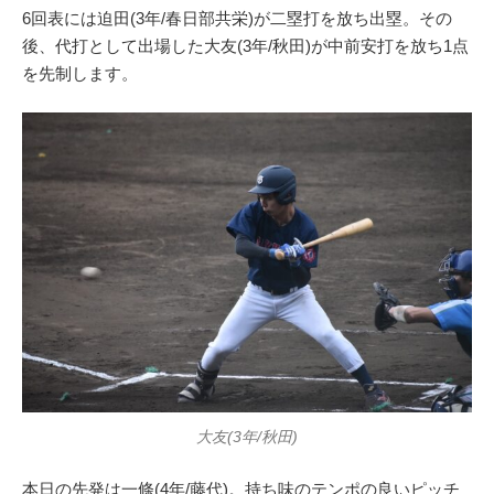
6回表には迫田(3年/春日部共栄)が二塁打を放ち出塁。その
後、代打として出場した大友(3年/秋田)が中前安打を放ち1点
を先制します。
大友(3年/秋田)
本日の先発は一條(4年/藤代)。持ち味のテンポの良いピッチ