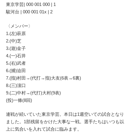
東京学芸| 000 001 000 | 1
駿河台 | 000 001 01x | 2
〈メンバー〉
1.(左)萩原
2.(中)芝
3.(遊)金子
4.(一)石井
5.(右)武者
6.(捕)迫田
7.(指)村田→(代打→指)大友(6表→6裏)
8.(三)濵口
9.(二)中村→(代打)大村(9表)
(投)一條(8回)
連戦が続いていた東京学芸。本日は1週空いての試合となり
ました。1部残留をかけた大事な一戦。選手たちはいつも以
上に気合いを入れて試合に臨みます。