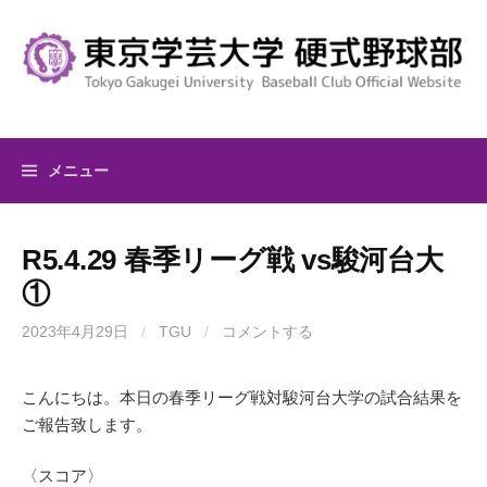
コ
ン
テ
ン
ツ
へ
メニュー
ス
キ
ッ
R5.4.29 春季リーグ戦 vs駿河台大
プ
①
2023年4月29日
/
TGU
/
コメントする
こんにちは。本日の春季リーグ戦対駿河台大学の試合結果を
ご報告致します。
〈スコア〉