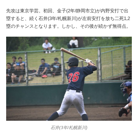
先攻は東京学芸。初回、金子(2年/静岡市立)が内野安打で出
塁すると、続く石井(3年/札幌新川)が左前安打を放ち二死1,2
塁のチャンスとなります。しかし、その後が続かず無得点。
石井(3年/札幌新川)