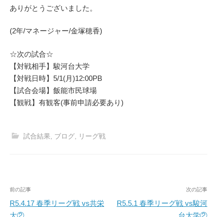
ありがとうございました。
(2年/マネージャー/金塚穂香)
☆次の試合☆
【対戦相手】駿河台大学
【対戦日時】5/1(月)12:00PB
【試合会場】飯能市民球場
【観戦】有観客(事前申請必要あり)
試合結果
,
ブログ
,
リーグ戦
投
前の記事
次の記事
稿
R5.4.17 春季リーグ戦 vs共栄
R5.5.1 春季リーグ戦 vs駿河
大②
台大学②