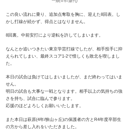
一條(4年/藤代)
この良い流れに乗り、追加点奪取を胸に、迎えた8回表。し
かし打線が続かず、得点とはなりません。
8回裏。中前安打により逆転を許してしまいます。
なんとか追いつきたい東京学芸打線でしたが、相手投手に抑
えられてしまい、最終スコア1-2で惜しくも敗北を喫しまし
た。
本日の試合は負けてはしまいましたが、まだ終わってはいま
せん。
明日の試合も大事な一戦となります。相手以上の気持ちの強
さを持ち、試合に臨んで参ります。
応援のほどよろしくお願いいたします。
また本日は萩原(4年/狭山ヶ丘)の保護者の方とR4年度卒部生
の方から差し入れをいただきました。