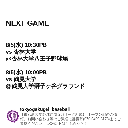
NEXT GAME
8/5(水) 10:30PB
vs
杏林大学
@
杏林大学八王子野球場
8/5(水) 10:00PB
vs
鶴見大学
@
鶴見大学獅子ヶ谷グラウンド
tokyogakugei_baseball
【東京新大学野球連盟 2部リーグ所属】
オープン戦のご依
頼、お問い合わせ等はご気軽に部携帯(070-5459-6178)までご
連絡ください。
↓公式HPはこちらから！