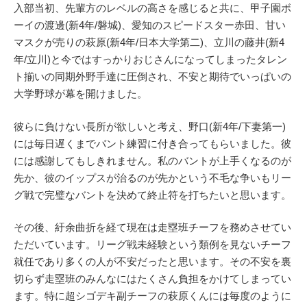
入部当初、先輩方のレベルの高さを感じると共に、甲子園ボ
ーイの渡邊(新4年/磐城)、愛知のスピードスター赤田、甘い
マスクが売りの萩原(新4年/日本大学第二)、立川の藤井(新4
年/立川)と今ではすっかりおじさんになってしまったタレン
ト揃いの同期外野手達に圧倒され、不安と期待でいっぱいの
大学野球が幕を開けました。
彼らに負けない長所が欲しいと考え、野口(新4年/下妻第一)
には毎日遅くまでバント練習に付き合ってもらいました。彼
には感謝してもしきれません。私のバントが上手くなるのが
先か、彼のイップスが治るのが先かという不毛な争いもリー
グ戦で完璧なバントを決めて終止符を打ちたいと思います。
その後、紆余曲折を経て現在は走塁班チーフを務めさせてい
ただいています。リーグ戦未経験という類例を見ないチーフ
就任であり多くの人が不安だったと思います。その不安を裏
切らず走塁班のみんなにはたくさん負担をかけてしまってい
ます。特に超シゴデキ副チーフの萩原くんには毎度のように