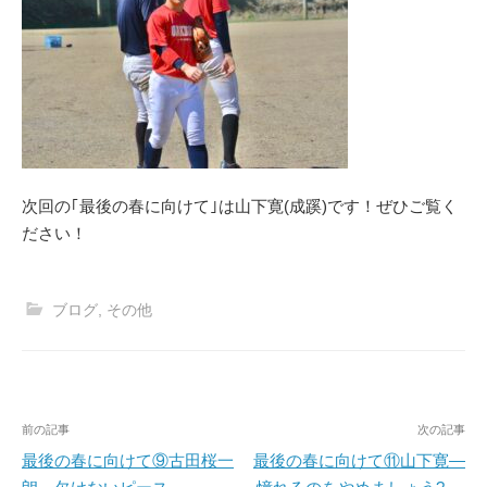
次回の｢最後の春に向けて｣は山下寛(成蹊)です！ぜひご覧く
ださい！
ブログ
,
その他
投
前の記事
次の記事
稿
最後の春に向けて⑨古田桜一
最後の春に向けて⑪山下寛―