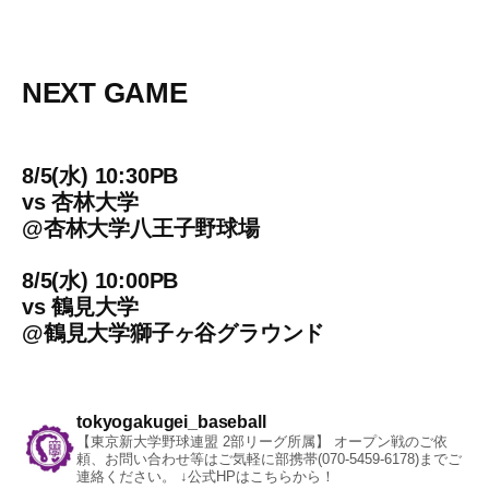
NEXT GAME
8/5(水) 10:30PB
vs
杏林大学
@
杏林大学八王子野球場
8/5(水) 10:00PB
vs
鶴見大学
@
鶴見大学獅子ヶ谷グラウンド
tokyogakugei_baseball
【東京新大学野球連盟 2部リーグ所属】
オープン戦のご依
頼、お問い合わせ等はご気軽に部携帯(070-5459-6178)までご
連絡ください。
↓公式HPはこちらから！