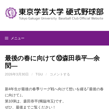
コ
ン
テ
ン
ツ
へ
メニュー
ス
キ
ッ
最後の春に向けて⑩森田恭平―余
プ
焛―
2026年3月30日
/
TGU
/
コメントする
新4年生が最後の春季リーグ戦へ向けて想いを綴る｢最後の春
に向けて｣。
第10弾は、森田恭平(獨協埼玉)です。
ぜひ、最後までご覧ください！