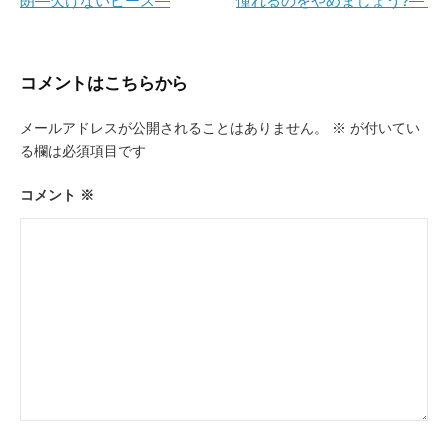
朗―欠けないピース―
憧れるのをやめましょう?―
ナ
ビ
ゲ
コメントはこちらから
ー
メールアドレスが公開されることはありません。
※
が付いてい
シ
る欄は必須項目です
ョ
ン
コメント
※