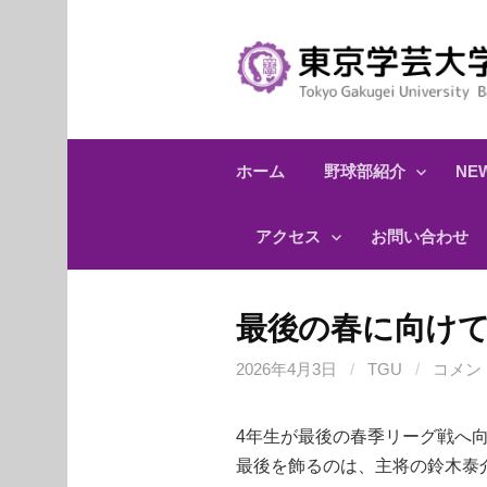
コ
ン
テ
ン
ツ
へ
ホーム
野球部紹介
NEW
ス
キ
アクセス
お問い合わせ
ッ
プ
最後の春に向け
2026年4月3日
/
TGU
/
コメン
4年生が最後の春季リーグ戦へ向
最後を飾るのは、主将の鈴木泰介