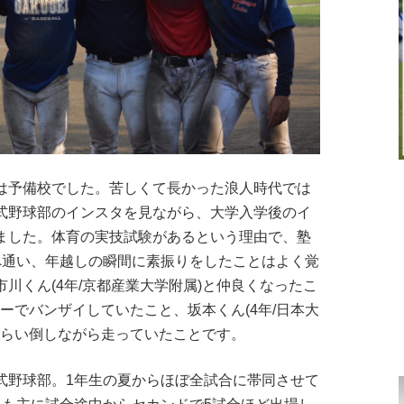
は予備校でした。苦しくて長かった浪人時代では
式野球部のインスタを見ながら、大学入学後のイ
ました。体育の実技試験があるという理由で、塾
へ通い、年越しの瞬間に素振りをしたことはよく覚
川くん(4年/京都産業大学附属)と仲良くなったこ
ターでバンザイしていたこと、坂本くん(4年/日本大
くらい倒しながら走っていたことです。
式野球部。1年生の夏からほぼ全試合に帯同させて