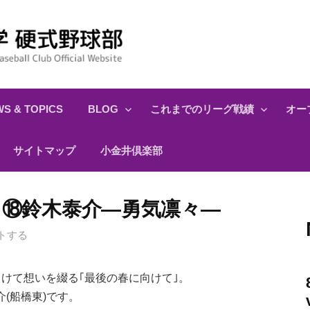
S & TOPICS
BLOG
これまでのリーグ戦績
オー
サイトマップ
小金井倶楽部
て⑱鈴木泰介―勇気凛々―
トする
けて想いを綴る｢最後の春に向けて｣。
(船橋東)です。