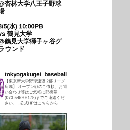
@
杏林大学八王子野球
場
8/5(水) 10:00PB
vs
鶴見大学
@
鶴見大学獅子ヶ谷グ
ラウンド
tokyogakugei_baseball
【東京新大学野球連盟 2部リーグ
所属】
オープン戦のご依頼、お問
い合わせ等はご気軽に部携帯
(070-5459-6178)までご連絡くだ
さい。
↓公式HPはこちらから！