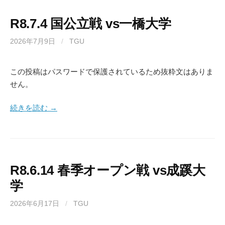
R8.7.4 国公立戦 vs一橋大学
2026年7月9日
/
TGU
この投稿はパスワードで保護されているため抜粋文はありま
せん。
続きを読む →
R8.6.14 春季オープン戦 vs成蹊大
学
2026年6月17日
/
TGU