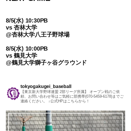
8/5(水) 10:30PB
vs
杏林大学
@
杏林大学八王子野球場
8/5(水) 10:00PB
vs
鶴見大学
@
鶴見大学獅子ヶ谷グラウンド
tokyogakugei_baseball
【東京新大学野球連盟 2部リーグ所属】
オープン戦のご依
頼、お問い合わせ等はご気軽に部携帯(070-5459-6178)までご
連絡ください。
↓公式HPはこちらから！