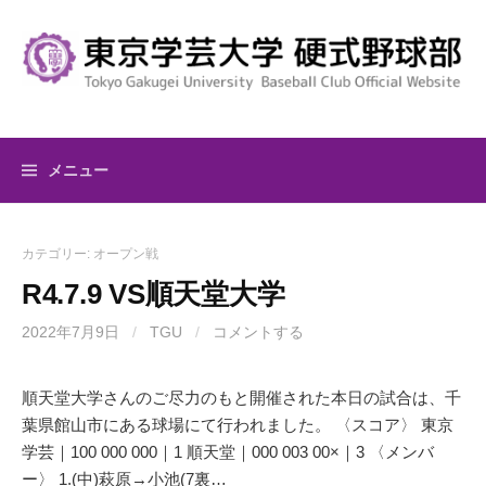
コ
ン
テ
ン
ツ
へ
メニュー
ス
キ
ッ
カテゴリー:
オープン戦
プ
R4.7.9 VS順天堂大学
2022年7月9日
/
TGU
/
コメントする
順天堂大学さんのご尽力のもと開催された本日の試合は、千
葉県館山市にある球場にて行われました。 〈スコア〉 東京
学芸｜100 000 000｜1 順天堂｜000 003 00×｜3 〈メンバ
ー〉 1.(中)萩原→小池(7裏…