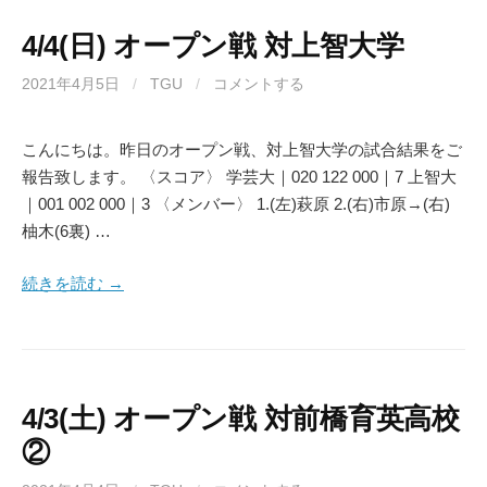
4/4(日) オープン戦 対上智大学
2021年4月5日
/
TGU
/
コメントする
こんにちは。昨日のオープン戦、対上智大学の試合結果をご
報告致します。 〈スコア〉 学芸大｜020 122 000｜7 上智大
｜001 002 000｜3 〈メンバー〉 1.(左)萩原 2.(右)市原→(右)
柚木(6裏) …
続きを読む →
4/3(土) オープン戦 対前橋育英高校
②