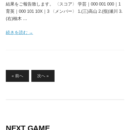
結果をご報告致します。 〈スコア〉 学芸｜000 001 000｜1
育英｜000 101 10X｜3 〈メンバー〉 1.(三)高山 2.(指)瀬川 3.
(右)柚木 …
続きを読む →
投
« 前へ
次へ »
稿
の
ペ
ー
ジ
送
り
NEXT GAME