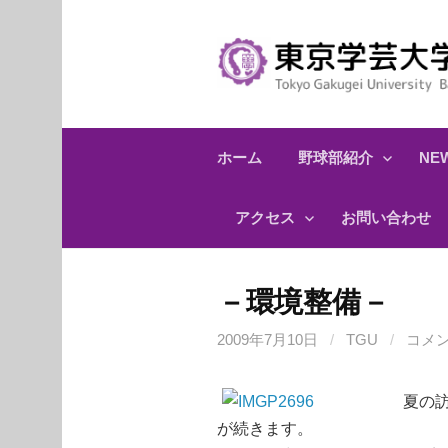
コ
ン
テ
ン
ツ
へ
ホーム
野球部紹介
NEW
ス
キ
アクセス
お問い合わせ
ッ
プ
－環境整備－
2009年7月10日
/
TGU
/
コメ
夏の訪
が続きます。