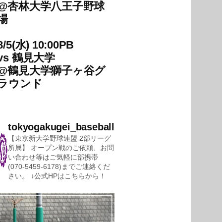
@
杏林大学八王子野球
場
8/5(水) 10:00PB
vs
鶴見大学
@
鶴見大学獅子ヶ谷グ
ラウンド
tokyogakugei_baseball
【東京新大学野球連盟 2部リーグ
所属】
オープン戦のご依頼、お問
い合わせ等はご気軽に部携帯
(070-5459-6178)までご連絡くだ
さい。
↓公式HPはこちらから！