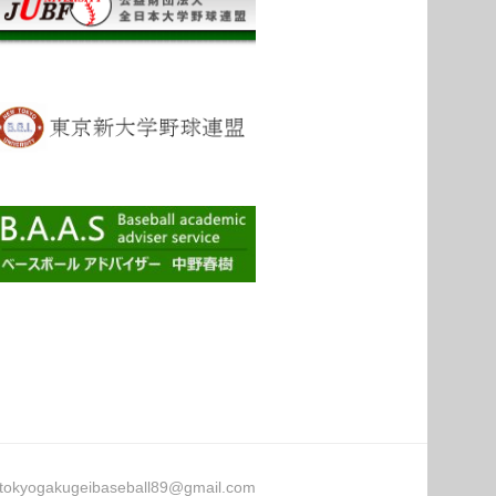
gakugeibaseball89@gmail.com