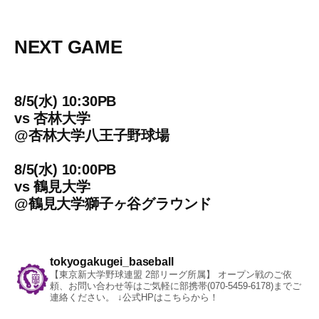
NEXT GAME
8/5(水) 10:30PB
vs
杏林大学
@
杏林大学八王子野球場
8/5(水) 10:00PB
vs
鶴見大学
@
鶴見大学獅子ヶ谷グラウンド
tokyogakugei_baseball
【東京新大学野球連盟 2部リーグ所属】
オープン戦のご依
頼、お問い合わせ等はご気軽に部携帯(070-5459-6178)までご
連絡ください。
↓公式HPはこちらから！