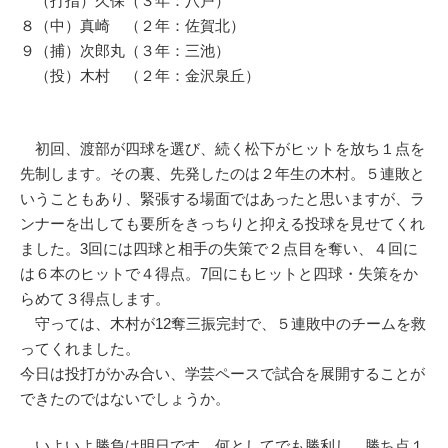
（打指）久保（３年：八戸）
８（中）真崎 （２年：佐賀北）
９（捕）次郎丸（３年：三池）
（投）木村 （２年：金沢泉丘）
初回、渡部が四球を選び、続く松下がヒットを放ち１点を
先制します。その裏、先発したのは２年生の木村。５連敗と
いうこともあり、緊張する場面ではあったと思いますが、ラ
ンナーを出しても要所をきっちりと抑える投球を見せてくれ
ました。3回には四球と相手の失策で２点目を奪い、４回に
は６本のヒットで４得点。7回にもヒットと四球・失策をか
らめて３得点します。
守っては、木村が12奪三振完封で、５連敗中のチームを救
ってくれました。
今日は投打がかみ合い、学芸ペースで試合を展開することが
できたのではないでしょうか。
いよいよ勝負は明日です。何としてでも勝利し、勝ち点１