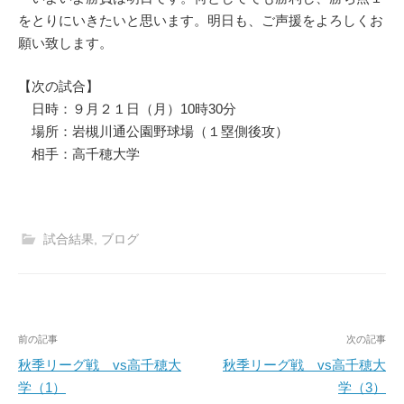
をとりにいきたいと思います。明日も、ご声援をよろしくお
願い致します。
【次の試合】
日時：９月２１日（月）10時30分
場所：岩槻川通公園野球場（１塁側後攻）
相手：高千穂大学
試合結果
,
ブログ
投
前の記事
次の記事
稿
秋季リーグ戦 vs高千穂大
秋季リーグ戦 vs高千穂大
学（1）
学（3）
ナ