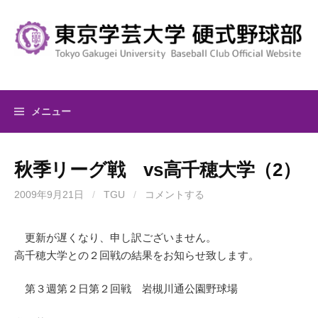
コ
ン
テ
ン
ツ
へ
メニュー
ス
キ
ッ
秋季リーグ戦 vs高千穂大学（2）
プ
2009年9月21日
/
TGU
/
コメントする
更新が遅くなり、申し訳ございません。
高千穂大学との２回戦の結果をお知らせ致します。
第３週第２日第２回戦 岩槻川通公園野球場