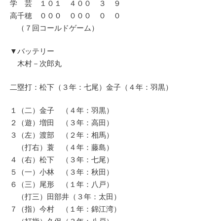
学 芸 １０１ ４００ ３ ９
高千穂 ０００ ０００ ０ ０
（７回コールドゲーム）
▼バッテリー
木村－次郎丸
二塁打：松下（３年：七尾）金子（４年：羽黒）
１（二）金子 （４年：羽黒）
２（遊）増田 （３年：高田）
３（左）渡部 （２年：相馬）
（打右）蓑 （４年：藤島）
４（右）松下 （３年：七尾）
５（一）小林 （３年：秋田）
６（三）尾形 （１年：八戸）
（打三）田部井（３年：太田）
７（指）今村 （１年：錦江湾）