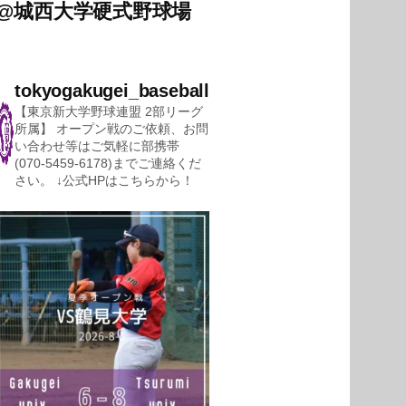
@
城西大学硬式野球場
tokyogakugei_baseball
【東京新大学野球連盟 2部リーグ
所属】
オープン戦のご依頼、お問
い合わせ等はご気軽に部携帯
(070-5459-6178)までご連絡くだ
さい。
↓公式HPはこちらから！