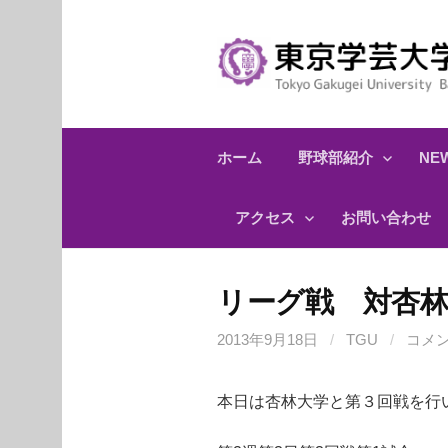
コ
ン
テ
ン
ツ
へ
ホーム
野球部紹介
NEW
ス
キ
アクセス
お問い合わせ
ッ
プ
リーグ戦 対杏林大
2013年9月18日
/
TGU
/
コメ
本日は杏林大学と第３回戦を行