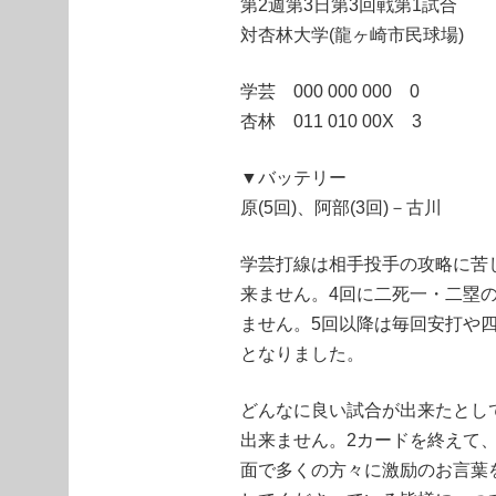
第2週第3日第3回戦第1試合
対杏林大学(龍ヶ崎市民球場)
学芸 000 000 000 0
杏林 011 010 00X 3
▼バッテリー
原(5回)、阿部(3回)－古川
学芸打線は相手投手の攻略に苦
来ません。4回に二死一・二塁
ません。5回以降は毎回安打や四
となりました。
どんなに良い試合が出来たとし
出来ません。2カードを終えて
面で多くの方々に激励のお言葉