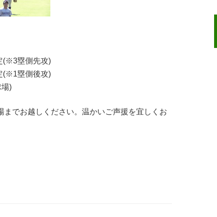
定(※3塁側先攻)
定(※1塁側後攻)
場)
場までお越しください。温かいご声援を宜しくお