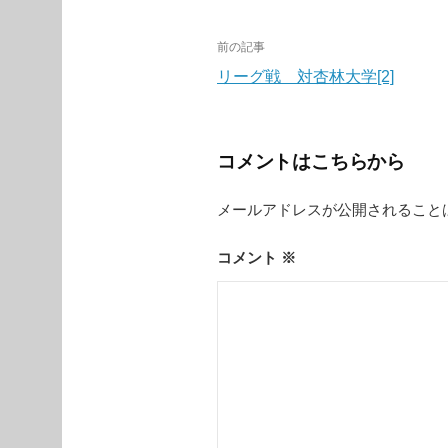
投
前の記事
稿
リーグ戦 対杏林大学[2]
ナ
ビ
コメントはこちらから
ゲ
メールアドレスが公開されること
ー
シ
コメント
※
ョ
ン