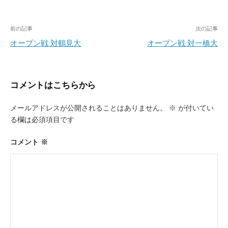
投
前の記事
次の記事
稿
オープン戦 対鶴見大
オープン戦 対一橋大
ナ
ビ
コメントはこちらから
ゲ
ー
メールアドレスが公開されることはありません。
※
が付いてい
る欄は必須項目です
シ
ョ
コメント
※
ン