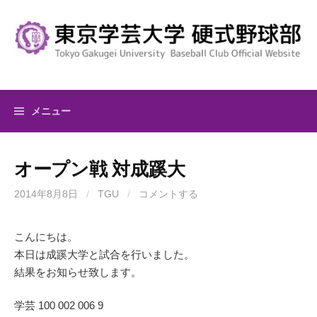
コ
ン
テ
ン
ツ
へ
メニュー
ス
キ
ッ
オープン戦 対成蹊大
プ
2014年8月8日
/
TGU
/
コメントする
こんにちは。
本日は成蹊大学と試合を行いました。
結果をお知らせ致します。
学芸 100 002 006 9