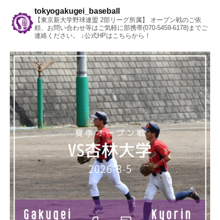
tokyogakugei_baseball
【東京新大学野球連盟 2部リーグ所属】
オープン戦のご依
頼、お問い合わせ等はご気軽に部携帯(070-5459-6178)までご
連絡ください。
↓公式HPはこちらから！