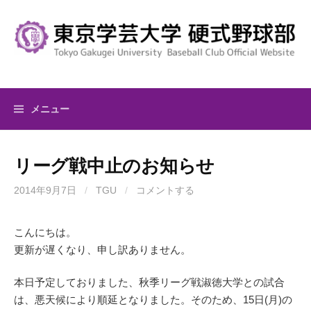
コ
ン
テ
ン
ツ
へ
メニュー
ス
キ
ッ
リーグ戦中止のお知らせ
プ
2014年9月7日
/
TGU
/
コメントする
こんにちは。
更新が遅くなり、申し訳ありません。
本日予定しておりました、秋季リーグ戦淑徳大学との試合
は、悪天候により順延となりました。そのため、15日(月)の