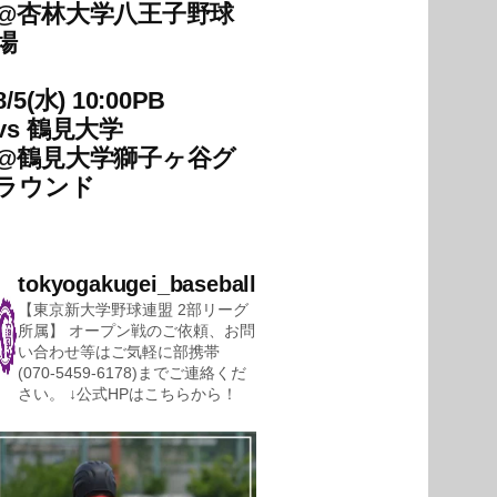
@
杏林大学八王子野球
場
8/5(水) 10:00PB
vs
鶴見大学
@
鶴見大学獅子ヶ谷グ
ラウンド
tokyogakugei_baseball
【東京新大学野球連盟 2部リーグ
所属】
オープン戦のご依頼、お問
い合わせ等はご気軽に部携帯
(070-5459-6178)までご連絡くだ
さい。
↓公式HPはこちらから！