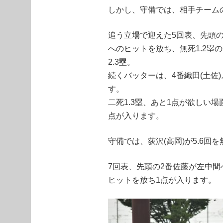
しかし、守備では、相手チーム
追う立場で迎えた5回表、先頭
へのヒットを放ち、無死1.2塁
2.3塁。
続くバッターは、4番織田(土佐
す。
二死1.3塁、あと1点が欲しい
点が入ります。
守備では、荻沢(高岡)が5.6回
7回表、先頭の2番佐藤が左中
ヒットを放ち1点が入ります。