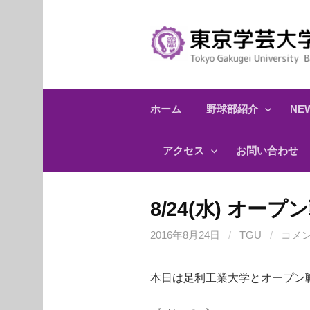
コ
ン
テ
ン
ツ
へ
ホーム
野球部紹介
NEW
ス
キ
アクセス
お問い合わせ
ッ
プ
8/24(水) オー
2016年8月24日
/
TGU
/
コメ
本日は足利工業大学とオープン