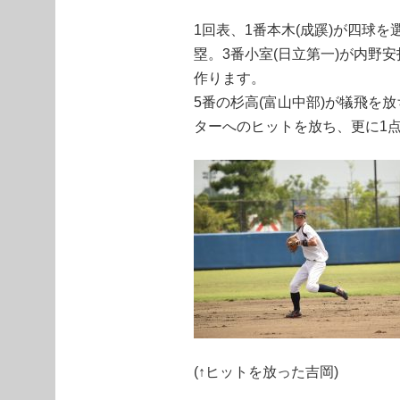
1回表、1番本木(成蹊)が四球を
塁。3番小室(日立第一)が内野
作ります。
5番の杉高(富山中部)が犠飛を放
ターへのヒットを放ち、更に1
(↑ヒットを放った吉岡)