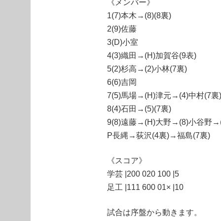
《メンバー》
1(7)本木→(8)(8裏)
2(9)佐藤
3(D)小室
4(3)織田→(H)加賀谷(9表)
5(2)杉高→(2)小林(7裏)
6(6)吉岡
7(5)馬場→(H)津元→(4)中村(7裏
8(4)石田→(5)(7裏)
9(8)遠藤→(H)大野→(8)小谷野→(
P長縄→荻沢(4裏)→福島(7裏)
《スコア》
学芸 |200 020 100 |5
足工 |111 600 01× |10
試合は序盤から動きます。