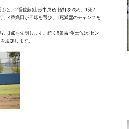
選ぶと、2番佐藤(山形中央)が犠打を決め、1死2
安打、4番織田が四球を選び、1死満塁のチャンスを
ち、1点を先制します。続く6番吉岡(土佐)がセン
点を追加します。