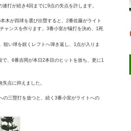
の連打が続き4回までに9点の失点を許します。
の本木が四球を選び出塁すると、2番佐藤がライト
のチャンスを作ります。3番小室が犠打を決め、1死
)。狙い球を鋭くレフトへ弾き返し、1点が入りま
場面で、6番吉岡が本日2本目のヒットを放ち、更に1
を無失点に抑えました。
間への三塁打を放つと、続く3番小室がライトへの