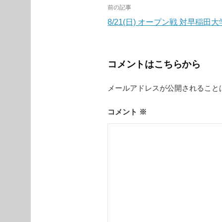
投
前の記事
稿
8/21(日) オープン戦 対早稲田大
ナ
ビ
コメントはこちらから
ゲ
メールアドレスが公開されること
ー
シ
コメント
※
ョ
ン