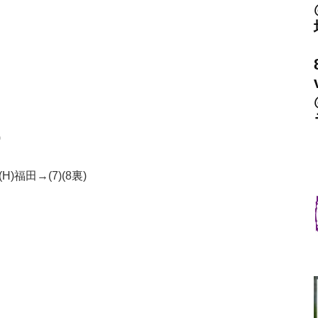
)
H)福田→(7)(8裏)