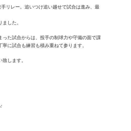
の投手リレー。追いつけ追い越せで試合は進み、最
なりました。
まった試合からは、投手の制球力や守備の面で課
丁寧に試合も練習も積み重ねて参ります。
い致します。
ド