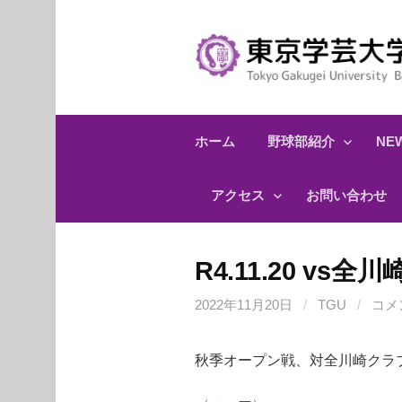
コ
ン
テ
ン
ツ
へ
ホーム
野球部紹介
NEW
ス
キ
アクセス
お問い合わせ
ッ
プ
R4.11.20 vs全
2022年11月20日
/
TGU
/
コメ
秋季オープン戦、対全川崎クラ