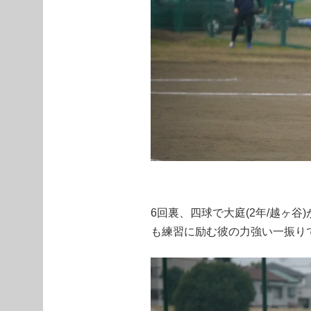
6回裏、四球で大庭(2年/越ヶ谷
も練習に励む彼の力強い一振り