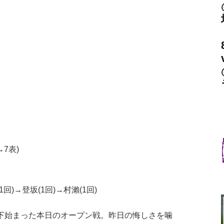
→7表)
1回)→登坂(1回)→村瀨(1回)
下始まった本日のオープン戦。昨日の悔しさを噛