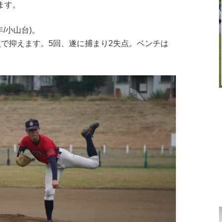
ます。
/小山台)。
点で抑えます。5回、遂に捕まり2失点。ベンチは