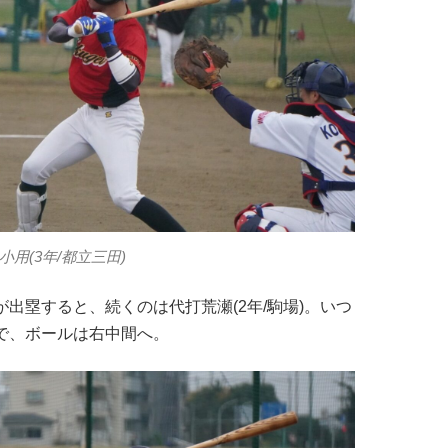
小用(3年/都立三田)
)が出塁すると、続くのは代打荒瀬(2年/駒場)。いつ
で、ボールは右中間へ。