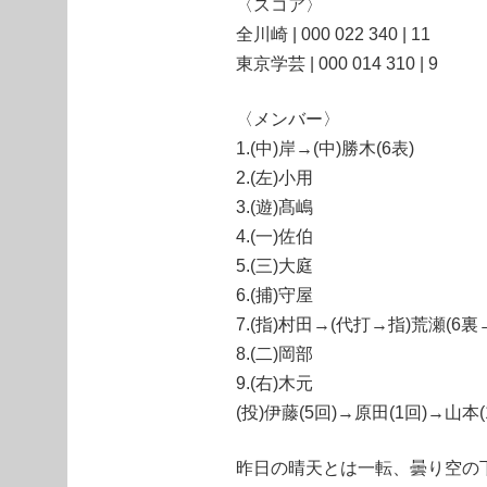
〈スコア〉
全川崎 | 000 022 340 | 11
東京学芸 | 000 014 310 | 9
〈メンバー〉
1.(中)岸→(中)勝木(6表)
2.(左)小用
3.(遊)髙嶋
4.(一)佐伯
5.(三)大庭
6.(捕)守屋
7.(指)村田→(代打→指)荒瀬(6裏
8.(二)岡部
9.(右)木元
(投)伊藤(5回)→原田(1回)→山本(
昨日の晴天とは一転、曇り空の