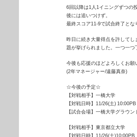
6回以降は1人1イニングずつ
後には追いつけず。
最終スコア11-9で試合終了と
昨日に続き大量得点を許してし
題が挙げられました。一つ一つ
今後も応援のほどよろしくお願
(2年マネージャー/遠藤真奈)
☆今後の予定☆
【対戦相手】一橋大学
【対戦日時】11/26(土) 10:00PB
【試合会場】一橋大学グラウン
【対戦相手】東京都立大学
【対戦日時】11/26(土)10:00PB