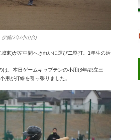
伊藤(2年/小山台)
都立城東)が左中間へきれいに運び二塁打。1年生の活
は、本日ゲームキャプテンの小用(3年/都立三
の小用が打線を引っ張りました。