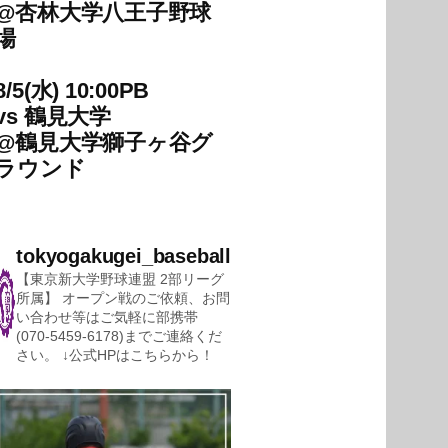
@
杏林大学八王子野球
場
8/5(水) 10:00PB
vs
鶴見大学
@
鶴見大学獅子ヶ谷グ
ラウンド
tokyogakugei_baseball
【東京新大学野球連盟 2部リーグ
所属】
オープン戦のご依頼、お問
い合わせ等はご気軽に部携帯
(070-5459-6178)までご連絡くだ
さい。
↓公式HPはこちらから！