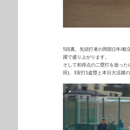
5回裏。先頭打者の岡部(1年/
躍で盛り上がります。
そして初得点の二塁打を放ったの
田)。3安打1盗塁と本日大活躍