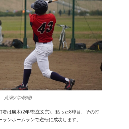
荒瀬(2年/駒場)
者は勝木(2年/都立文京)。粘った8球目、その打
ーランホームランで逆転に成功します。