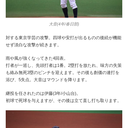
大音(4年/春日部)
対する東京学芸の攻撃。四球や安打が出るものの後続が機能
せず淡白な攻撃が続きます。
雨や風が強くなってきた4回表。
打者が一巡し、先頭打者は1番。2塁打を放たれ、味方の失策
も絡み無死3塁のピンチを迎えます。その後も創価の連打を
浴び、5失点。大音はマウンドを降ります。
継投を任されたのは伊藤(3年/小山台)。
初球で死球を与えますが、その後は立て直し打ち取ります。