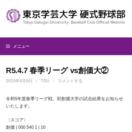
コ
ン
テ
ン
ツ
へ
メニュー
ス
キ
ッ
R5.4.7 春季リーグ vs創価大②
プ
2023年4月9日
/
TGU
/
コメントする
令和5年度春季リーグ戦、対創価大学の試合結果をお知らせ
いたします。
〈スコア〉
創価 | 000 540 1 | 10