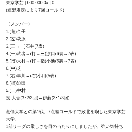
東京学芸 | 000 000 0x | 0
(連盟規定により7回コールド)
〈メンバー〉
1.(遊)金子
2.(左)萩原
3.(三→一)石井(7表)
4.(一)武者→(打→三)濵口(6裏→7表)
5.(指)大村→(打→指)小池(6裏→7表)
6.(中)芝
7.(右)早川→(右)小用(5表)
8.(捕)迫田
9.(二)中村
投.大音(3･2/3回)→伊藤(3･1/3回)
創価大学との第1戦、7点差コールドで敗北を喫した東京学芸
大学。
1部リーグの厳しさを目の当たりにしましたが、強い気持ち