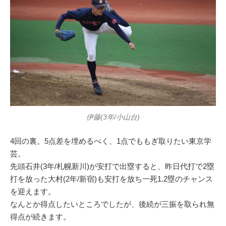
伊藤(3年/小山台)
4回の裏。5点差を埋めるべく、1点でももぎ取りたい東京学
芸。
先頭石井(3年/札幌新川)が安打で出塁すると、昨日代打で2塁
打を放った大村(2年/新宿)も安打を放ち一死1.2塁のチャンス
を迎えます。
なんとか得点したいところでしたが、後続が三振を取られ無
得点が続きます。