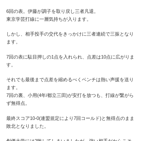
6回の表。伊藤が調子を取り戻し三者凡退。
東京学芸打線に一層気持ちが入ります。
しかし、相手投手の交代をきっかけに三者連続で三振となり
ます。
7回の表に駄目押しの1点を入れられ、点差は10点に広がりま
す。
それでも最後まで点差を縮めるべくベンチは熱い声援を送り
ます。
7回の裏、小用(4年/都立三田)が安打を放つも、打線が繋がら
ず無得点。
最終スコア10-0(連盟規定により7回コールド)と無得点のまま
敗北となりました。
創価大学には2敗してしまいましたが、強い相手だからこそ