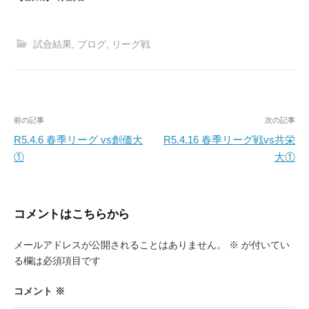
試合結果
,
ブログ
,
リーグ戦
投
前の記事
次の記事
稿
R5.4.6 春季リーグ vs創価大
R5.4.16 春季リーグ戦vs共栄
①
大①
ナ
ビ
ゲ
コメントはこちらから
ー
メールアドレスが公開されることはありません。
※
が付いてい
シ
る欄は必須項目です
ョ
ン
コメント
※