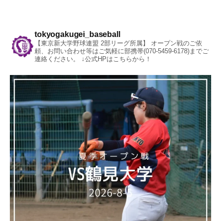
tokyogakugei_baseball
【東京新大学野球連盟 2部リーグ所属】
オープン戦のご依
頼、お問い合わせ等はご気軽に部携帯(070-5459-6178)までご
連絡ください。
↓公式HPはこちらから！