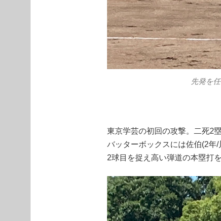
先発を任
東京学芸の初回の攻撃。二死2
バッターボックスには佐伯(2年/
2球目を捉え高い弾道の本塁打