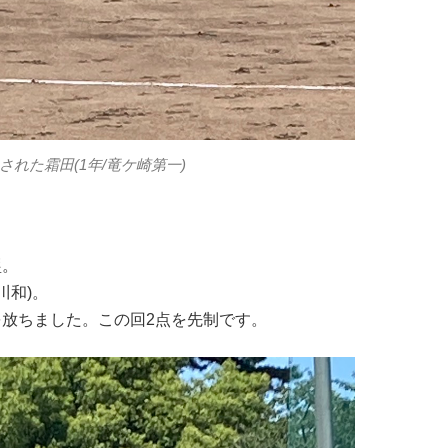
された霜田(1年/竜ケ崎第一)
塁。
川和)。
を放ちました。この回2点を先制です。