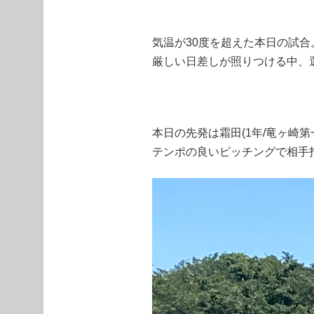
気温が30度を超えた本日の試合
厳しい日差しが照りつける中、
本日の先発は霜田(1年/竜ヶ崎第
テンポの良いピッチングで相手