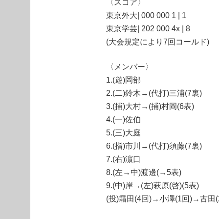
〈スコア〉
東京外大| 000 000 1 | 1
東京学芸| 202 000 4x | 8
(大会規定により7回コールド)
〈メンバー〉
1.(遊)岡部
2.(二)鈴木→(代打)三浦(7裏)
3.(捕)大村→(捕)村岡(6表)
4.(一)佐伯
5.(三)大庭
6.(指)市川→(代打)須藤(7裏)
7.(右)濵口
8.(左→中)渡邊(→5表)
9.(中)岸→(左)萩原(啓)(5表)
(投)霜田(4回)→小澤(1回)→古田(