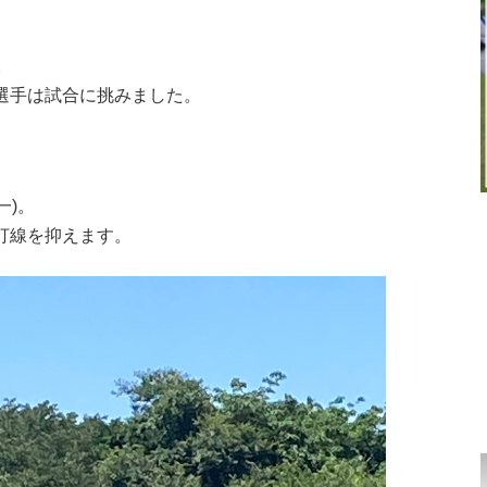
。
選手は試合に挑みました。
一)。
打線を抑えます。