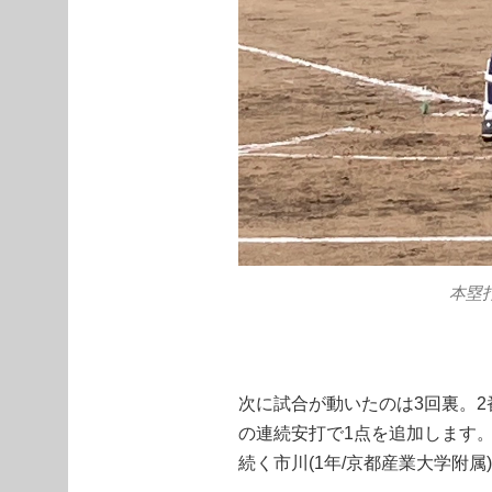
本塁打
次に試合が動いたのは3回裏。2番鈴
の連続安打で1点を追加します
続く市川(1年/京都産業大学附