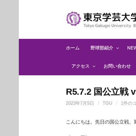
コ
ン
テ
ン
ツ
へ
ホーム
野球部紹介
NEW
ス
キ
アクセス
お問い合わせ
ッ
プ
R5.7.2 国公立
2023年7月5日
/
TGU
/
1件の
こんにちは。先日の国公立戦、