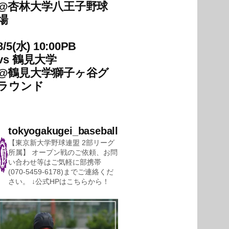
@
杏林大学八王子野球
場
8/5(水) 10:00PB
vs
鶴見大学
@
鶴見大学獅子ヶ谷グ
ラウンド
tokyogakugei_baseball
【東京新大学野球連盟 2部リーグ
所属】
オープン戦のご依頼、お問
い合わせ等はご気軽に部携帯
(070-5459-6178)までご連絡くだ
さい。
↓公式HPはこちらから！