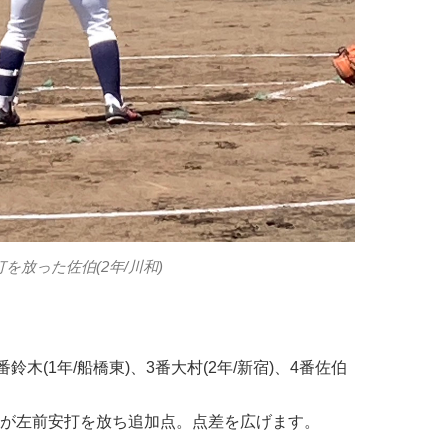
を放った佐伯(2年/川和)
木(1年/船橋東)、3番大村(2年/新宿)、4番佐伯
。
属)が左前安打を放ち追加点。点差を広げます。