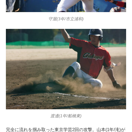
守屋(3年/市立浦和)
渡邊(1年/船橋東)
完全に流れを掴み取った東京学芸2回の攻撃。山本(1年/滝)が