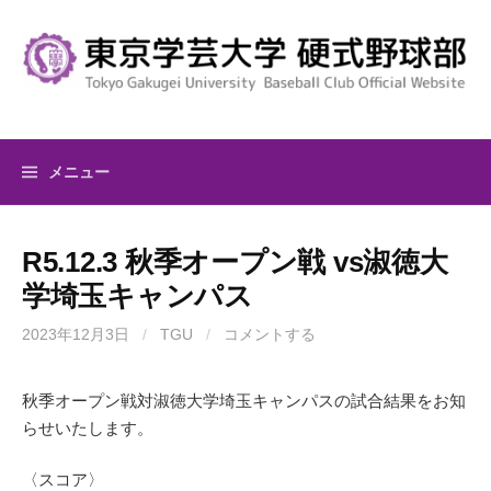
コ
ン
テ
ン
ツ
へ
メニュー
ス
キ
ッ
R5.12.3 秋季オープン戦 vs淑徳大
プ
学埼玉キャンパス
2023年12月3日
/
TGU
/
コメントする
秋季オープン戦対淑徳大学埼玉キャンパスの試合結果をお知
らせいたします。
〈スコア〉