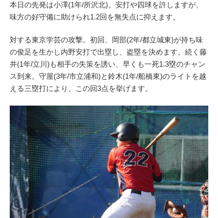
本日の先発は小澤(1年/所沢北)。安打や四球を許しますが、
味方の好守備に助けられ1.2回を無失点に抑えます。
対する東京学芸の攻撃。初回、岡部(2年/都立城東)が持ち味
の俊足を生かし内野安打で出塁し、盗塁を決めます。続く藤
井(1年/立川)も相手の失策を誘い、早くも一死1.3塁のチャン
ス到来。守屋(3年/市立浦和)と鈴木(1年/船橋東)のライトを越
える三塁打により、この回3点を挙げます。