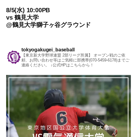
8/5(水) 10:00PB
vs
鶴見大学
@
鶴見大学獅子ヶ谷グラウンド
tokyogakugei_baseball
【東京新大学野球連盟 2部リーグ所属】
オープン戦のご依
頼、お問い合わせ等はご気軽に部携帯(070-5459-6178)までご
連絡ください。
↓公式HPはこちらから！