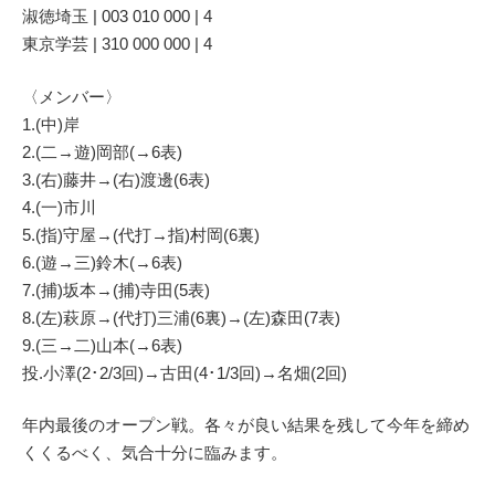
淑徳埼玉 | 003 010 000 | 4
東京学芸 | 310 000 000 | 4
〈メンバー〉
1.(中)岸
2.(二→遊)岡部(→6表)
3.(右)藤井→(右)渡邊(6表)
4.(一)市川
5.(指)守屋→(代打→指)村岡(6裏)
6.(遊→三)鈴木(→6表)
7.(捕)坂本→(捕)寺田(5表)
8.(左)萩原→(代打)三浦(6裏)→(左)森田(7表)
9.(三→二)山本(→6表)
投.小澤(2･2/3回)→古田(4･1/3回)→名畑(2回)
年内最後のオープン戦。各々が良い結果を残して今年を締め
くくるべく、気合十分に臨みます。