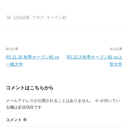
試合結果
,
ブログ
,
オープン戦
投
前の記事
次の記事
稿
R5.11.26 秋季オープン戦 vs
R5.12.3 秋季オープン戦 vs上
一橋大学
智大学
ナ
ビ
ゲ
コメントはこちらから
ー
メールアドレスが公開されることはありません。
※
が付いてい
シ
る欄は必須項目です
ョ
ン
コメント
※