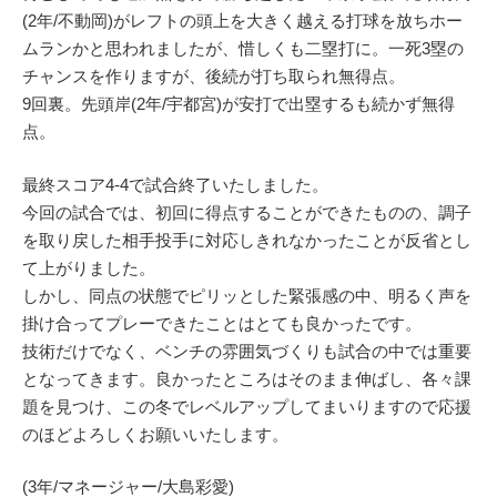
(2年/不動岡)がレフトの頭上を大きく越える打球を放ちホー
ムランかと思われましたが、惜しくも二塁打に。一死3塁の
チャンスを作りますが、後続が打ち取られ無得点。
9回裏。先頭岸(2年/宇都宮)が安打で出塁するも続かず無得
点。
最終スコア4-4で試合終了いたしました。
今回の試合では、初回に得点することができたものの、調子
を取り戻した相手投手に対応しきれなかったことが反省とし
て上がりました。
しかし、同点の状態でピリッとした緊張感の中、明るく声を
掛け合ってプレーできたことはとても良かったです。
技術だけでなく、ベンチの雰囲気づくりも試合の中では重要
となってきます。良かったところはそのまま伸ばし、各々課
題を見つけ、この冬でレベルアップしてまいりますので応援
のほどよろしくお願いいたします。
(3年/マネージャー/大島彩愛)