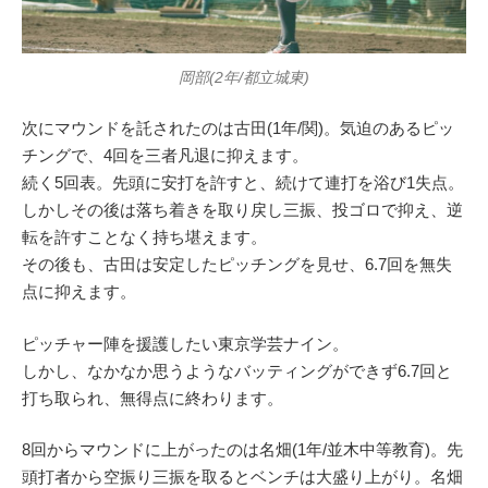
岡部(2年/都立城東)
次にマウンドを託されたのは古田(1年/関)。気迫のあるピッ
チングで、4回を三者凡退に抑えます。
続く5回表。先頭に安打を許すと、続けて連打を浴び1失点。
しかしその後は落ち着きを取り戻し三振、投ゴロで抑え、逆
転を許すことなく持ち堪えます。
その後も、古田は安定したピッチングを見せ、6.7回を無失
点に抑えます。
ピッチャー陣を援護したい東京学芸ナイン。
しかし、なかなか思うようなバッティングができず6.7回と
打ち取られ、無得点に終わります。
8回からマウンドに上がったのは名畑(1年/並木中等教育)。先
頭打者から空振り三振を取るとベンチは大盛り上がり。名畑