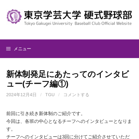
コ
ン
テ
ン
ツ
へ
メニュー
ス
キ
ッ
新体制発足にあたってのインタビ
プ
ュー(チーフ編①)
2024年12月4日
/
TGU
/
コメントする
前回に引き続き新体制のご紹介です。
今回は、各班の中心となるチーフへのインタビューとなりま
す。
チーフへのインタビューは3回に分けてご紹介させていただ