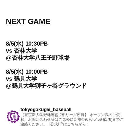
NEXT GAME
8/5(水) 10:30PB
vs
杏林大学
@
杏林大学八王子野球場
8/5(水) 10:00PB
vs
鶴見大学
@
鶴見大学獅子ヶ谷グラウンド
tokyogakugei_baseball
【東京新大学野球連盟 2部リーグ所属】
オープン戦のご依
頼、お問い合わせ等はご気軽に部携帯(070-5459-6178)までご
連絡ください。
↓公式HPはこちらから！