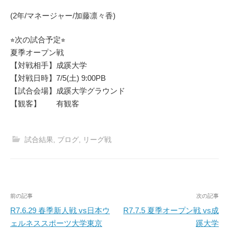
(2年/マネージャー/加藤凛々香)
⭐︎次の試合予定⭐︎
夏季オープン戦
【対戦相手】成蹊大学
【対戦日時】7/5(土) 9:00PB
【試合会場】成蹊大学グラウンド
【観客】 有観客
試合結果
,
ブログ
,
リーグ戦
投
前の記事
次の記事
稿
R7.6.29 春季新人戦 vs日本ウ
R7.7.5 夏季オープン戦 vs成
ェルネススポーツ大学東京
蹊大学
ナ