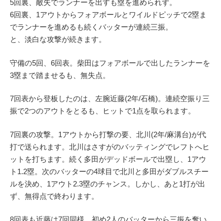
5回裏、敵失でランナーを出すも塁を進められず。
6回裏、1アウトからフォアボールとワイルドピッチで2塁ま
でランナーを進めるも続くバッターが連続三振。
と、淡白な攻撃が続きます。
守備の5回、6回表。柴田はフォアボールで出したランナーを
3塁まで踏ませるも、無失点。
7回表から登板したのは、左腕近藤(2年/石橋)。連続空振り三
振で2つのアウトをとるも、ヒットで1点を取られます。
7回裏の攻撃。1アウトから打撃の要、北川(2年/麻溝台)が代
打で送られます。北川はさすがのバッティングでレフトへヒ
ットを打ちます。続く多田がデッドボールで出塁し、1アウ
ト1.2塁。次のバッターの4球目で北川と多田がダブルスチー
ルを決め、1アウト2.3塁のチャンス。しかし、あと1打が出
ず、無得点で終わります。
8回表も近藤は7回同様、初め2人のバッターから三振を奪い