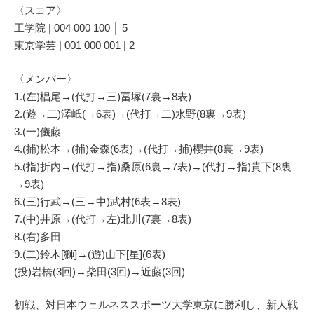
〈スコア〉
工学院 | 004 000 100 │ 5
東京学芸 | 001 000 001 | 2
〈メンバー〉
1.(左)椙尾→(代打→三)冨塚(7裏→8表)
2.(遊→二)澤岻(→6表)→(代打→二)水野(8裏→9表)
3.(一)儀藤
4.(捕)松本→(捕)金森(6表)→(代打→捕)櫻井(8裏→9表)
5.(指)折内→(代打→指)桑原(6裏→7表)→(代打→指)貴下(8裏
→9表)
6.(三)行武→(三→中)武村(6表→8表)
7.(中)井原→(代打→左)北川(7裏→8表)
8.(右)多田
9.(二)鈴木[獅]→(遊)山下[星](6表)
(投)岩橋(3回)→柴田(3回)→近藤(3回)
初戦、対日本ウェルネススポーツ大学東京に勝利し、新人戦