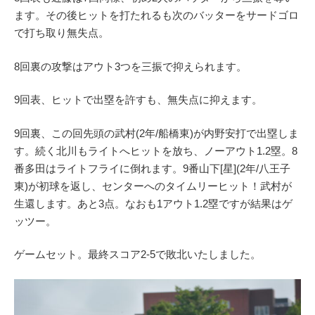
ます。その後ヒットを打たれるも次のバッターをサードゴロ
で打ち取り無失点。
8回裏の攻撃はアウト3つを三振で抑えられます。
9回表、ヒットで出塁を許すも、無失点に抑えます。
9回裏、この回先頭の武村(2年/船橋東)が内野安打で出塁しま
す。続く北川もライトへヒットを放ち、ノーアウト1.2塁。8
番多田はライトフライに倒れます。9番山下[星](2年/八王子
東)が初球を返し、センターへのタイムリーヒット！武村が
生還します。あと3点。なおも1アウト1.2塁ですが結果はゲ
ッツー。
ゲームセット。最終スコア2-5で敗北いたしました。