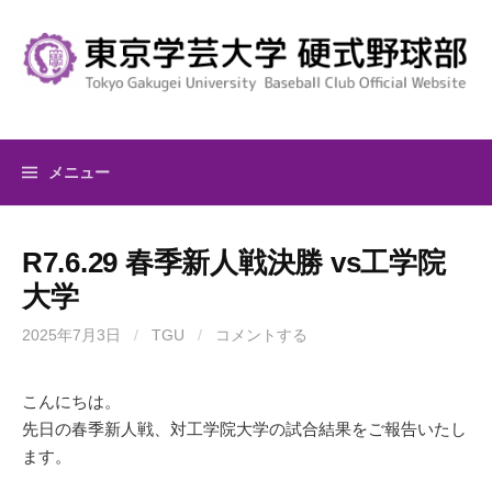
コ
ン
テ
ン
ツ
へ
メニュー
ス
キ
ッ
R7.6.29 春季新人戦決勝 vs工学院
プ
大学
2025年7月3日
/
TGU
/
コメントする
こんにちは。
先日の春季新人戦、対工学院大学の試合結果をご報告いたし
ます。