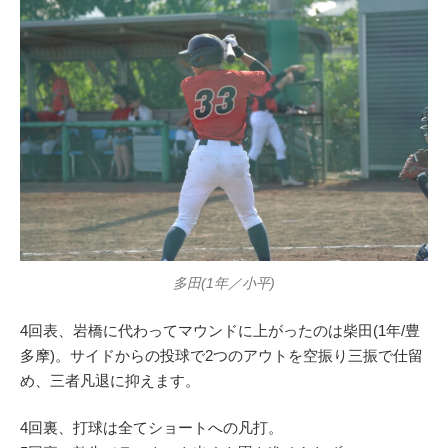
多田(1年／小平)
4回表、岩橋に代わってマウンドに上がったのは柴田(1年/豊
多摩)。サイドからの投球で2つのアウトを空振り三振で仕留
め、三者凡退に抑えます。
4回裏、打球は全てショートへの凡打。