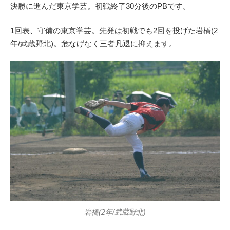
決勝に進んだ東京学芸。初戦終了30分後のPBです。
1回表、守備の東京学芸。先発は初戦でも2回を投げた岩橋(2
年/武蔵野北)。危なげなく三者凡退に抑えます。
岩橋(2年/武蔵野北)