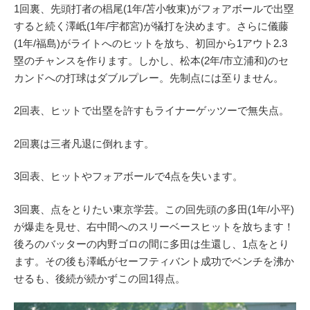
1回裏、先頭打者の椙尾(1年/苫小牧東)がフォアボールで出塁
すると続く澤岻(1年/宇都宮)が犠打を決めます。さらに儀藤
(1年/福島)がライトへのヒットを放ち、初回から1アウト2.3
塁のチャンスを作ります。しかし、松本(2年/市立浦和)のセ
カンドへの打球はダブルプレー。先制点には至りません。
2回表、ヒットで出塁を許すもライナーゲッツーで無失点。
2回裏は三者凡退に倒れます。
3回表、ヒットやフォアボールで4点を失います。
3回裏、点をとりたい東京学芸。この回先頭の多田(1年/小平)
が爆走を見せ、右中間へのスリーベースヒットを放ちます！
後ろのバッターの内野ゴロの間に多田は生還し、1点をとり
ます。その後も澤岻がセーフティバント成功でベンチを沸か
せるも、後続が続かずこの回1得点。