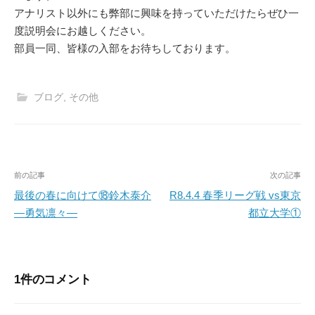
アナリスト以外にも弊部に興味を持っていただけたらぜひ一
度説明会にお越しください。
部員一同、皆様の入部をお待ちしております。
ブログ
,
その他
投
前の記事
次の記事
稿
最後の春に向けて⑱鈴木泰介
R8.4.4 春季リーグ戦 vs東京
―勇気凛々―
都立大学①
ナ
ビ
ゲ
1件のコメント
ー
シ