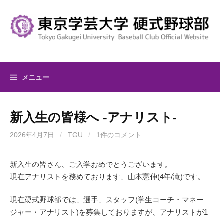
コ
ン
テ
ン
ツ
へ
メニュー
ス
キ
ッ
新入生の皆様へ -アナリスト-
プ
2026年4月7日
/
TGU
/
1件のコメント
新入生の皆さん、ご入学おめでとうございます。
現在アナリストを務めております、山本憲伸(4年/滝)です。
現在硬式野球部では、選手、スタッフ(学生コーチ・マネー
ジャー・アナリスト)を募集しておりますが、アナリストが1