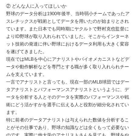
② どんな人に入ってほしいか
野球のデータ分析は1900年後半、当時弱小チームであったア
スレチックスが戦術としてデータを用いたのが始まりとされ
ています。また日本でも同時期にヤクルトで野村克也監督に
よりID野球が取り入れられていました。そこからインターネ
ット技術の発達に伴い野球におけるデータ利用も大きく変容
を遂げてきました。
現在ではMLBを中心にアナリストやバイオメカニストなどデ
ータや動作解析などを専門とする職が多く取り入れられチー
ムを支えています。
一言でアナリストと言っても、現在一部のMLB球団ではデー
タアナリストとパフォーマンスアナリストというように、デ
ータを分析する人とそのデータを実際のパフォーマンスや戦
術にどう活かすかを選手に伝える人と役割が細分化されてい
ます。
特に前者のデータアナリストは与えられた数値を分析するこ
とがその仕事であり、野球の知識などは全くもって必要ない
のです。実際に他大学のアナリストさんを見ても、野球をや