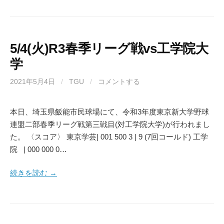
5/4(火)R3春季リーグ戦vs工学院大
学
2021年5月4日
/
TGU
/
コメントする
本日、埼玉県飯能市民球場にて、令和3年度東京新大学野球
連盟二部春季リーグ戦第三戦目(対工学院大学)が行われまし
た。 〈スコア〉 東京学芸| 001 500 3 | 9 (7回コールド) 工学
院 | 000 000 0…
続きを読む →