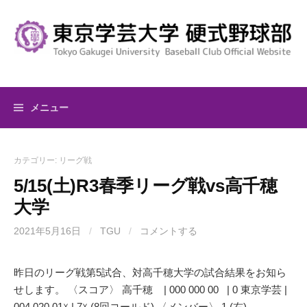
コ
ン
テ
ン
ツ
へ
メニュー
ス
キ
ッ
カテゴリー:
リーグ戦
プ
5/15(土)R3春季リーグ戦vs高千穂
大学
2021年5月16日
/
TGU
/
コメントする
昨日のリーグ戦第5試合、対高千穂大学の試合結果をお知ら
せします。 〈スコア〉 高千穂 | 000 000 00 | 0 東京学芸 |
004 020 01☓ | 7☓ (8回コールド) 〈メンバー〉 1.(右)…