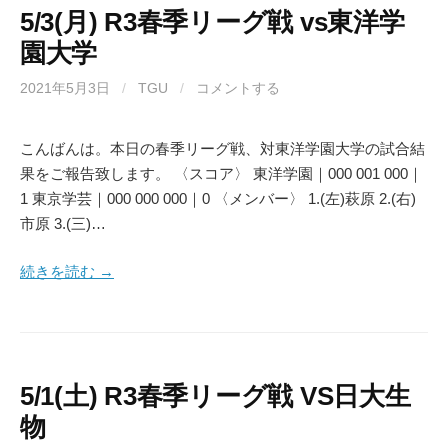
5/3(月) R3春季リーグ戦 vs東洋学
園大学
2021年5月3日
/
TGU
/
コメントする
こんばんは。本日の春季リーグ戦、対東洋学園大学の試合結
果をご報告致します。 〈スコア〉 東洋学園｜000 001 000｜
1 東京学芸｜000 000 000｜0 〈メンバー〉 1.(左)萩原 2.(右)
市原 3.(三)…
続きを読む →
5/1(土) R3春季リーグ戦 VS日大生
物