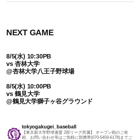
ー
ジ
送
り
NEXT GAME
8/5(水) 10:30PB
vs
杏林大学
@
杏林大学八王子野球場
8/5(水) 10:00PB
vs
鶴見大学
@
鶴見大学獅子ヶ谷グラウンド
tokyogakugei_baseball
【東京新大学野球連盟 2部リーグ所属】
オープン戦のご依
頼、お問い合わせ等はご気軽に部携帯(070-5459-6178)までご