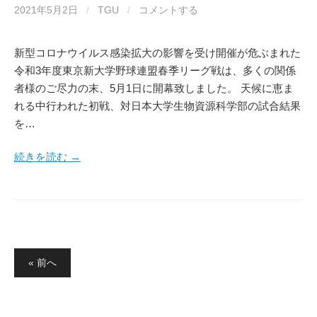
2021年5月2日
/
TGU
/
コメントする
新型コロナウイルス感染拡大の影響を受け開催が危ぶまれた
令和3年度東京新大学野球連盟春季リーグ戦は、多くの関係
者様のご尽力の末、5月1日に開幕致しました。 天候に恵ま
れる中行われた初戦、対日本大学生物資源科学部の試合結果
を…
続きを読む →
投
« 前へ
稿
の
ペ