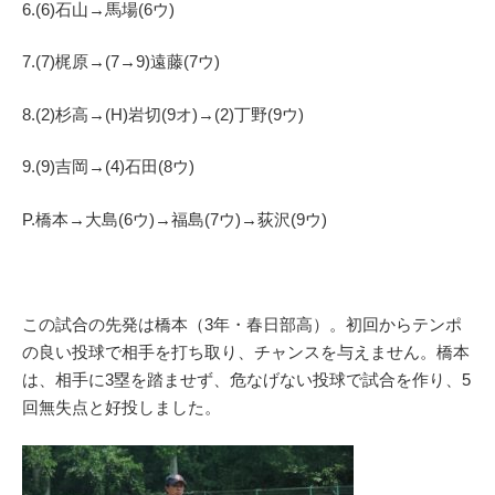
6.(6)石山→馬場(6ウ)
7.(7)梶原→(7→9)遠藤(7ウ)
8.(2)杉高→(H)岩切(9オ)→(2)丁野(9ウ)
9.(9)吉岡→(4)石田(8ウ)
P.橋本→大島(6ウ)→福島(7ウ)→荻沢(9ウ)
この試合の先発は橋本（3年・春日部高）。初回からテンポ
の良い投球で相手を打ち取り、チャンスを与えません。橋本
は、相手に3塁を踏ませず、危なげない投球で試合を作り、5
回無失点と好投しました。