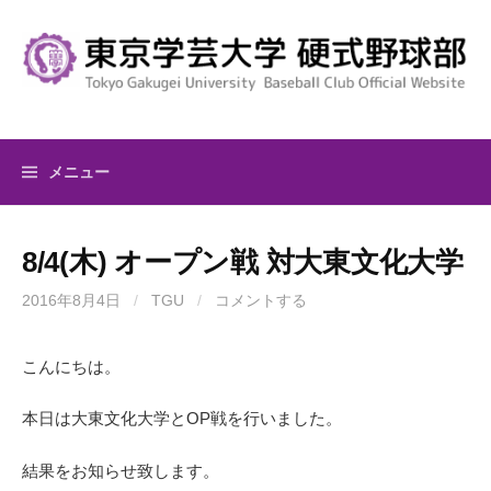
コ
ン
テ
ン
ツ
へ
メニュー
ス
キ
ッ
8/4(木) オープン戦 対大東文化大学
プ
2016年8月4日
/
TGU
/
コメントする
こんにちは。
本日は大東文化大学とOP戦を行いました。
結果をお知らせ致します。