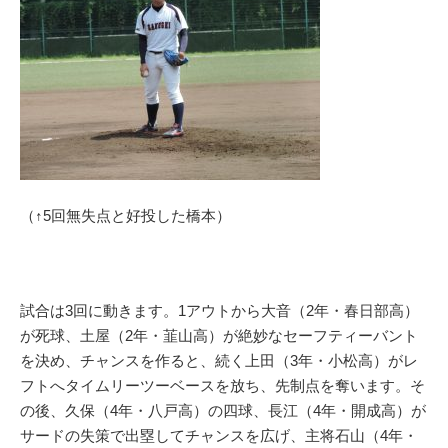
（↑5回無失点と好投した橋本）
試合は3回に動きます。1アウトから大音（2年・春日部高）
が死球、土屋（2年・韮山高）が絶妙なセーフティーバント
を決め、チャンスを作ると、続く上田（3年・小松高）がレ
フトへタイムリーツーベースを放ち、先制点を奪います。そ
の後、久保（4年・八戸高）の四球、長江（4年・開成高）が
サードの失策で出塁してチャンスを広げ、主将石山（4年・