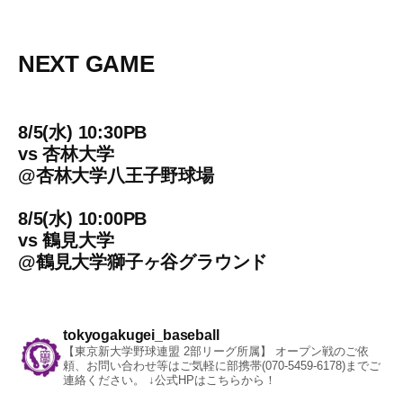
NEXT GAME
8/5(水) 10:30PB
vs
杏林大学
@
杏林大学八王子野球場
8/5(水) 10:00PB
vs
鶴見大学
@
鶴見大学獅子ヶ谷グラウンド
tokyogakugei_baseball
【東京新大学野球連盟 2部リーグ所属】
オープン戦のご依
頼、お問い合わせ等はご気軽に部携帯(070-5459-6178)までご
連絡ください。
↓公式HPはこちらから！