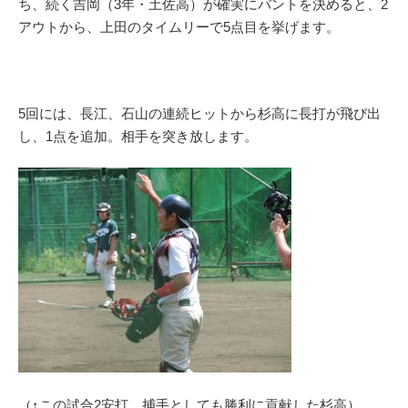
ち、続く吉岡（3年・土佐高）が確実にバントを決めると、2
アウトから、上田のタイムリーで5点目を挙げます。
5回には、長江、石山の連続ヒットから杉高に長打が飛び出
し、1点を追加。相手を突き放します。
（↑この試合2安打。捕手としても勝利に貢献した杉高）