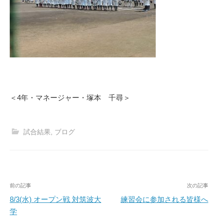
＜4年・マネージャー・塚本 千尋＞
試合結果
,
ブログ
投
前の記事
次の記事
稿
8/3(水) オープン戦 対筑波大
練習会に参加される皆様へ
学
ナ