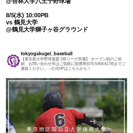
@
杏林大学八王子野球場
8/5(水) 10:00PB
vs
鶴見大学
@
鶴見大学獅子ヶ谷グラウンド
tokyogakugei_baseball
【東京新大学野球連盟 2部リーグ所属】
オープン戦のご依
頼、お問い合わせ等はご気軽に部携帯(070-5459-6178)までご
連絡ください。
↓公式HPはこちらから！