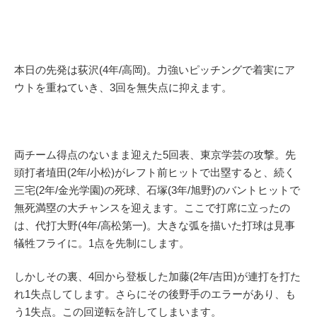
本日の先発は荻沢(4年/高岡)。力強いピッチングで着実にア
ウトを重ねていき、3回を無失点に抑えます。
両チーム得点のないまま迎えた5回表、東京学芸の攻撃。先
頭打者埴田(2年/小松)がレフト前ヒットで出塁すると、続く
三宅(2年/金光学園)の死球、石塚(3年/旭野)のバントヒットで
無死満塁の大チャンスを迎えます。ここで打席に立ったの
は、代打大野(4年/高松第一)。大きな弧を描いた打球は見事
犠牲フライに。1点を先制にします。
しかしその裏、4回から登板した加藤(2年/吉田)が連打を打た
れ1失点してします。さらにその後野手のエラーがあり、も
う1失点。この回逆転を許してしまいます。