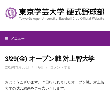
コ
ン
テ
ン
ツ
へ
メニュー
ス
キ
ッ
3/29(金) オープン戦 対上智大学
プ
2019年3月30日
/
TGU
/
コメントする
おはようございます。昨日行われましたオープン戦、対上智
大学の試合結果をご報告いたします。