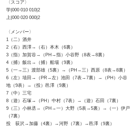
〈スコア〉
学|000 010 010|2
上|000 020 000|2
〈メンバー〉
1（二）酒井
2（右）西澤→（右）本木（6裏）
3（指）加賀谷→（PH→指）小谷野（8表→8裏）
4（捕）飯出→（捕）船場（9裏）
5（一→三）渡部雄（5裏）→（PH→三）西原（8表→8裏）
6（左）埴田→（PR→左）池田（7表→7裏）→（PH）小谷
地（9表）→（投）邑澤（9裏）
7（中）三宅
8（遊）石塚→（PH）中村（7表）→（遊）石田（7裏）
9（三）小林丞→（PH→一）大野（5表→5裏）→（一）伊戸
（7裏）
投 荻沢→加藤（4裏）→河野（7裏）→邑澤（9裏）