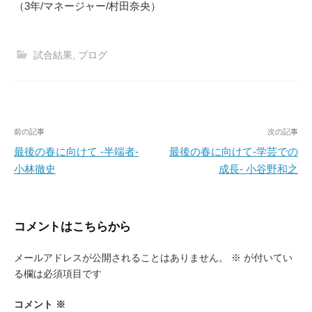
（3年/マネージャー/村田奈央）
試合結果
,
ブログ
投
前の記事
次の記事
稿
最後の春に向けて -半端者-
最後の春に向けて-学芸での
小林徹史
成長- 小谷野和之
ナ
ビ
ゲ
コメントはこちらから
ー
メールアドレスが公開されることはありません。
※
が付いてい
シ
る欄は必須項目です
ョ
ン
コメント
※