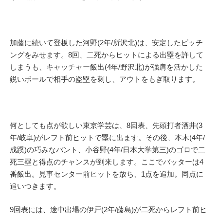
加藤に続いて登板した河野(2年/所沢北)は、安定したピッチ
ングをみせます。8回、二死からヒットによる出塁を許して
しまうも、キャッチャー飯出(4年/野沢北)が強肩を活かした
鋭いボールで相手の盗塁を刺し、アウトをもぎ取ります。
何としても点が欲しい東京学芸は、8回表、先頭打者酒井(3
年/岐阜)がレフト前ヒットで塁に出ます。その後、本木(4年/
成蹊)の巧みなバント、小谷野(4年/日本大学第三)のゴロで二
死三塁と得点のチャンスが到来します。ここでバッターは4
番飯出。見事センター前ヒットを放ち、1点を追加。同点に
追いつきます。
9回表には、途中出場の伊戸(2年/藤島)が二死からレフト前ヒ