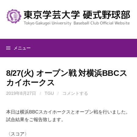
コ
ン
テ
ン
ツ
へ
メニュー
ス
キ
ッ
8/27(火) オープン戦 対横浜BBCス
プ
カイホークス
2019年8月27日
/
TGU
/
コメントする
本日は横浜BBCスカイホークスとオープン戦を行いました。
試合結果をご報告致します。
〈スコア〉