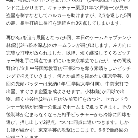
ンドに上がります。キャッチャー栗原(1年/水戸第一)が見事
盗塁を刺すなどしてバルカーを助けますが、2点を返した5回
の裏、相手打線に長打を連続され3失点してしまいます。
再び3点を追う展開となった6回、本日のゲームキャプテン小
林(隆)(3年/松本深志)のホームランが飛び出します。左方向に
完璧な打球が放られました。以降、短く継投してくるピッチ
ャー陣相手に得点できずにいる東京学芸でしたが、その間浅
野(3年/立川中等国際教育)が三振3つを奪う素晴らしいピッチ
ングで抑えていきます。何とか点差を縮めたい東京学芸、8
回の先頭バッターは安納(1年/工学院大学付属)。中前安打で
出塁、すぐさま盗塁を成功させます。小林(隆)が四球で出
塁、続く小谷地(2年/八戸)が左前安打を放つと、セカンドラ
ンナー安納が部随一の俊足でホームまで還ってきます。その
後制球が定まらなくなった相手ピッチャーから冷静に四球を
選び、押し出しで2得点。ついに同点に追いつきます。しか
し後が続かず、東京学芸の攻撃はここまで。6-6で最終回の
守備に入ります。