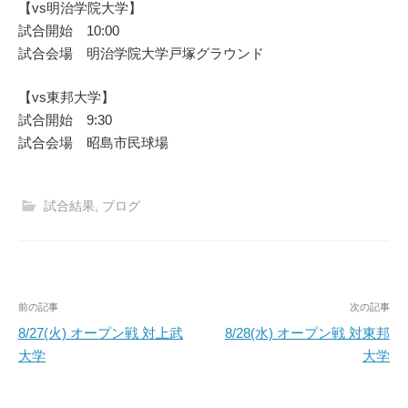
【vs明治学院大学】
試合開始 10:00
試合会場 明治学院大学戸塚グラウンド
【vs東邦大学】
試合開始 9:30
試合会場 昭島市民球場
試合結果
,
ブログ
投
前の記事
次の記事
稿
8/27(火) オープン戦 対上武
8/28(水) オープン戦 対東邦
大学
大学
ナ
ビ