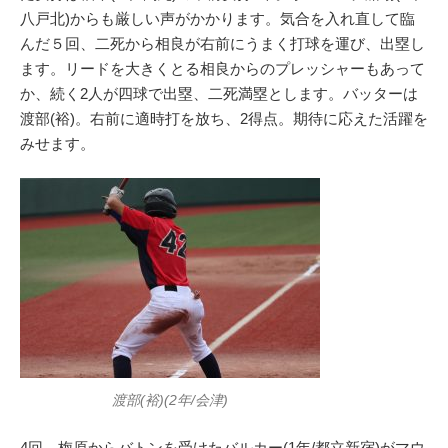
八戸北)からも厳しい声がかかります。気合を入れ直して臨
んだ５回、二死から相良が右前にうまく打球を運び、出塁し
ます。リードを大きくとる相良からのプレッシャーもあって
か、続く2人が四球で出塁、二死満塁とします。バッターは
渡部(裕)。右前に適時打を放ち、2得点。期待に応えた活躍を
みせます。
渡部(裕)(2年/会津)
4回、梅原からバトンを受けたバルカー(1年/都立新宿)がマウ