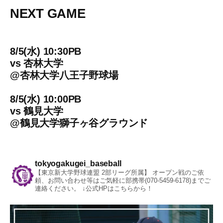
NEXT GAME
8/5(水) 10:30PB
vs
杏林大学
@
杏林大学八王子野球場
8/5(水) 10:00PB
vs
鶴見大学
@
鶴見大学獅子ヶ谷グラウンド
tokyogakugei_baseball
【東京新大学野球連盟 2部リーグ所属】
オープン戦のご依
頼、お問い合わせ等はご気軽に部携帯(070-5459-6178)までご
連絡ください。
↓公式HPはこちらから！