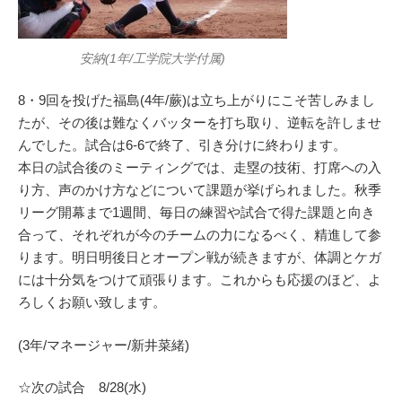
安納(1年/工学院大学付属)
8・9回を投げた福島(4年/蕨)は立ち上がりにこそ苦しみまし
たが、その後は難なくバッターを打ち取り、逆転を許しませ
んでした。試合は6-6で終了、引き分けに終わります。
本日の試合後のミーティングでは、走塁の技術、打席への入
り方、声のかけ方などについて課題が挙げられました。秋季
リーグ開幕まで1週間、毎日の練習や試合で得た課題と向き
合って、それぞれが今のチームの力になるべく、精進して参
ります。明日明後日とオープン戦が続きますが、体調とケガ
には十分気をつけて頑張ります。これからも応援のほど、よ
ろしくお願い致します。
(3年/マネージャー/新井菜緒)
☆次の試合 8/28(水)