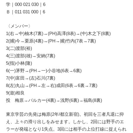
学｜000 021 030｜6
Ｂ｜011 031 000｜6
〈メンバー〉
1(右→中)柚木(7裏)→(PH)高澤(8表)→(中)木之下(8裏)
2(捕)今→栗原(4裏)→(PH→捕)竹内(7表→7裏)
3(二)渡部(裕)
4(三)渡部(雄)→安納(7裏)
5(指)小林(隆)
6(一)茅野→(PH→一)小谷地(6表→6裏)
7(中)富田→(左)石川(7裏)
8(左)丸山→(PH→左→右)成田(6表→6裏→7裏)
9(遊)相良
投 梅原→バルカー(4裏)→浅野(6裏)→福島(8裏)
東京学芸の先発は梅原(2年/都立新宿)。初回を三者凡退に抑
え、上々の滑り出しをみせます。しかし、2回には野手のエ
ラーが発端となり1失点。3回には相手の上位打線に捉えられ