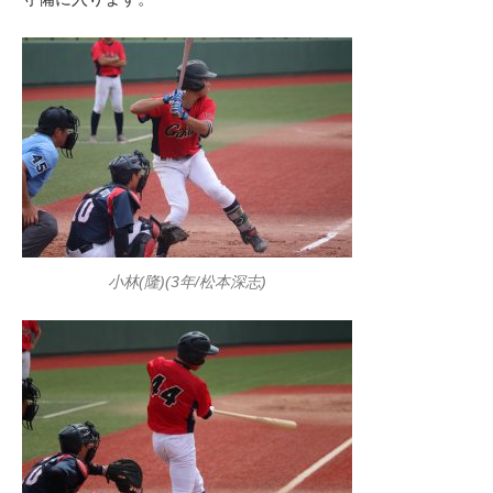
小林(隆)(3年/松本深志)