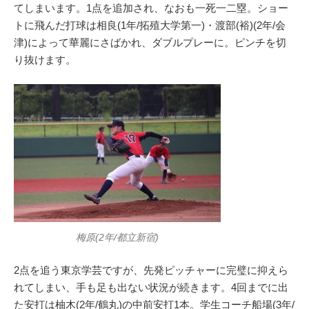
てしまいます。1点を追加され、なおも一死一二塁。ショー
トに飛んだ打球は相良(1年/拓殖大学第一)・渡部(裕)(2年/会
津)によって華麗にさばかれ、ダブルプレーに。ピンチを切
り抜けます。
梅原(2年/都立新宿)
2点を追う東京学芸ですが、先発ピッチャーに完璧に抑えら
れてしまい、手も足も出ない状況が続きます。4回までに出
た安打は柚木(2年/鶴丸)の中前安打1本。学生コーチ船場(3年/