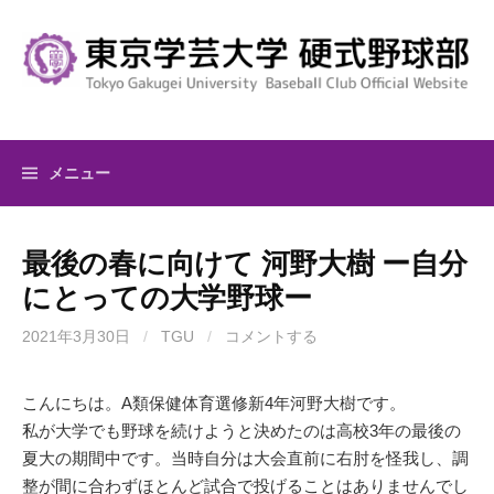
コ
ン
テ
ン
ツ
へ
メニュー
ス
キ
ッ
最後の春に向けて 河野大樹 ー自分
プ
にとっての大学野球ー
2021年3月30日
/
TGU
/
コメントする
こんにちは。A類保健体育選修新4年河野大樹です。
私が大学でも野球を続けようと決めたのは高校3年の最後の
夏大の期間中です。当時自分は大会直前に右肘を怪我し、調
整が間に合わずほとんど試合で投げることはありませんでし