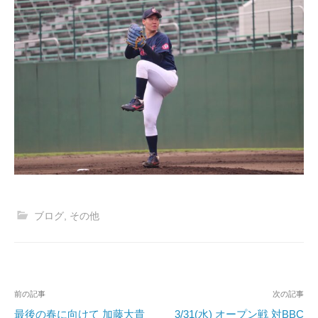
ブログ
,
その他
投
前の記事
次の記事
稿
最後の春に向けて 加藤大貴
3/31(水) オープン戦 対BBC