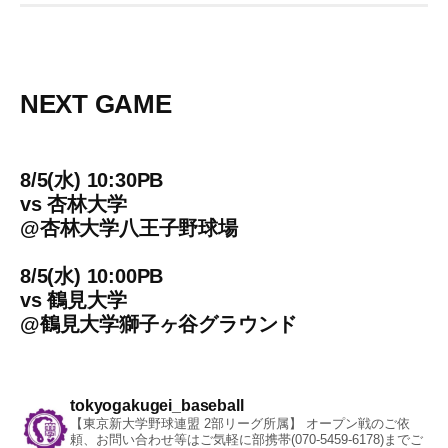
NEXT GAME
8/5(水) 10:30PB
vs
杏林大学
@
杏林大学八王子野球場
8/5(水) 10:00PB
vs
鶴見大学
@
鶴見大学獅子ヶ谷グラウンド
tokyogakugei_baseball
【東京新大学野球連盟 2部リーグ所属】
オープン戦のご依
頼、お問い合わせ等はご気軽に部携帯(070-5459-6178)までご