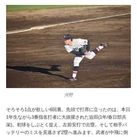
河野
そろそろ1点が欲しい6回裏。先頭で打席に立ったのは、本日
1年生ながら3番指名打者に大抜擢された迫田(1年/春日部共
栄)。初球をしぶとく捉え、左前安打で出塁。そして相手バ
ッテリーのミスを見逃さず2塁へ進みます。武者が中飛に倒