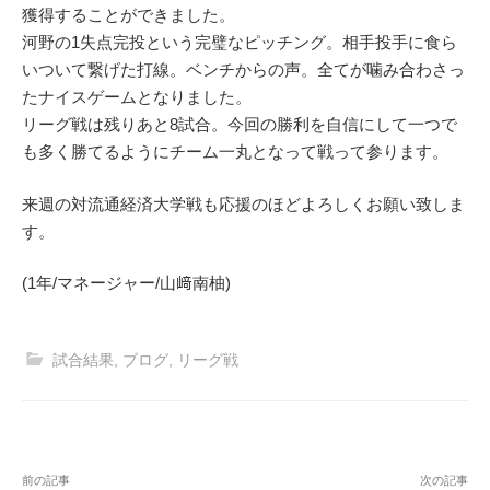
獲得することができました。
河野の1失点完投という完璧なピッチング。相手投手に食ら
いついて繋げた打線。ベンチからの声。全てが噛み合わさっ
たナイスゲームとなりました。
リーグ戦は残りあと8試合。今回の勝利を自信にして一つで
も多く勝てるようにチーム一丸となって戦って参ります。
来週の対流通経済大学戦も応援のほどよろしくお願い致しま
す。
(1年/マネージャー/山﨑南柚)
試合結果
,
ブログ
,
リーグ戦
投
前の記事
次の記事