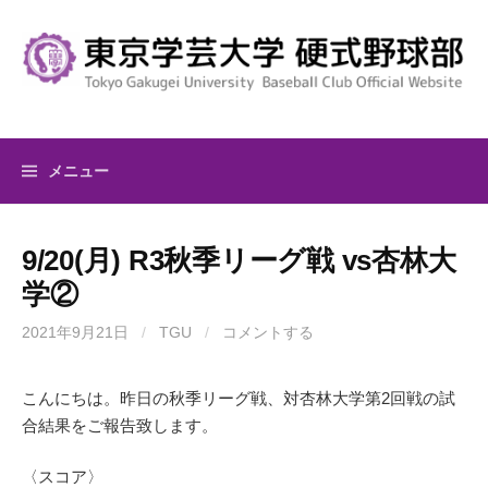
コ
ン
テ
ン
ツ
へ
メニュー
ス
キ
ッ
9/20(月) R3秋季リーグ戦 vs杏林大
プ
学②
2021年9月21日
/
TGU
/
コメントする
こんにちは。昨日の秋季リーグ戦、対杏林大学第2回戦の試
合結果をご報告致します。
〈スコア〉