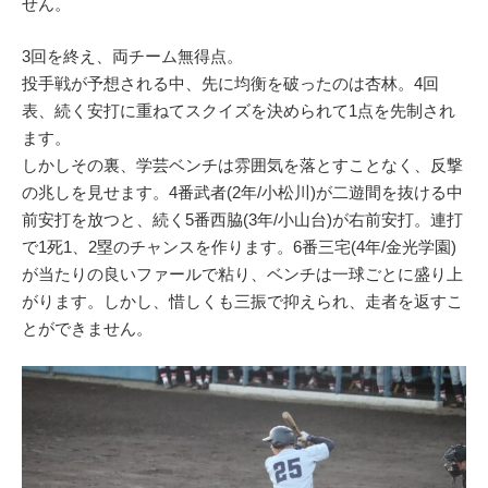
せん。
3回を終え、両チーム無得点。
投手戦が予想される中、先に均衡を破ったのは杏林。4回
表、続く安打に重ねてスクイズを決められて1点を先制され
ます。
しかしその裏、学芸ベンチは雰囲気を落とすことなく、反撃
の兆しを見せます。4番武者(2年/小松川)が二遊間を抜ける中
前安打を放つと、続く5番西脇(3年/小山台)が右前安打。連打
で1死1、2塁のチャンスを作ります。6番三宅(4年/金光学園)
が当たりの良いファールで粘り、ベンチは一球ごとに盛り上
がります。しかし、惜しくも三振で抑えられ、走者を返すこ
とができません。