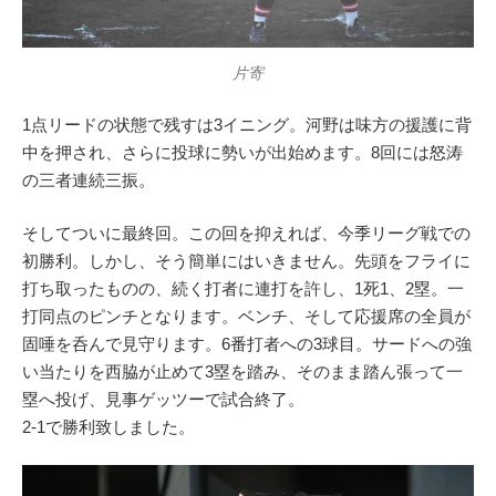
片寄
1点リードの状態で残すは3イニング。河野は味方の援護に背
中を押され、さらに投球に勢いが出始めます。8回には怒涛
の三者連続三振。
そしてついに最終回。この回を抑えれば、今季リーグ戦での
初勝利。しかし、そう簡単にはいきません。先頭をフライに
打ち取ったものの、続く打者に連打を許し、1死1、2塁。一
打同点のピンチとなります。ベンチ、そして応援席の全員が
固唾を呑んで見守ります。6番打者への3球目。サードへの強
い当たりを西脇が止めて3塁を踏み、そのまま踏ん張って一
塁へ投げ、見事ゲッツーで試合終了。
2-1で勝利致しました。
動