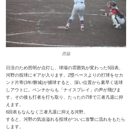
西脇
日没のため照明が点灯し、球場の雰囲気が変わった5回表。
河野の投球にギアが入ります。2塁ベースよりの打球をセカ
ンド片寄(3年/磐城)が捕球すると、深い位置から素早く送球
しアウトに。ベンチからも「ナイスプレイ」の声が飛びま
す。その後も打者を打ち取り、たったの7球で三者凡退に抑
えます。
6回表もなんなく三者凡退に抑える河野。
すると、河野の気迫溢れる投球がついに攻撃に流れをもたら
します。