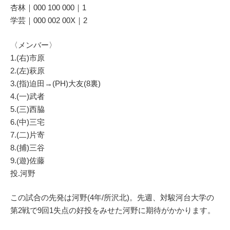
杏林｜000 100 000｜1
学芸｜000 002 00X｜2
〈メンバー〉
1.(右)市原
2.(左)萩原
3.(指)迫田→(PH)大友(8裏)
4.(一)武者
5.(三)西脇
6.(中)三宅
7.(二)片寄
8.(捕)三谷
9.(遊)佐藤
投.河野
この試合の先発は河野(4年/所沢北)。先週、対駿河台大学の
第2戦で9回1失点の好投をみせた河野に期待がかかります。