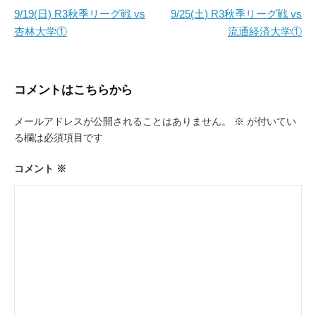
稿
9/19(日) R3秋季リーグ戦 vs
9/25(土) R3秋季リーグ戦 vs
杏林大学①
流通経済大学①
ナ
ビ
ゲ
コメントはこちらから
ー
メールアドレスが公開されることはありません。
※
が付いてい
シ
る欄は必須項目です
ョ
ン
コメント
※