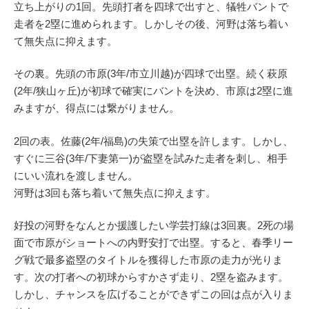
立ち上がりの1回。先頭打者を四球で出すと、犠牲バントで
走者を2塁に進められます。しかしその後、河野は落ち着い
て無失点に抑えます。
その裏。先頭の市原(3年/市立川越)が四球で出塁。続く萩原
(2年/狭山ヶ丘)が初球で確実にバントを決め、市原は2塁に進
みますが、得点には繋がりません。
2回の表。佐藤(2年/福島)の失策で出塁を許します。しかし、
すぐに三谷(3年/下妻第一)が盗塁を試みた走者を刺し、相手
にいい流れを渡しません。
河野は3回も落ち着いて無失点に抑えます。
好投の河野をなんとか援護したい学芸打線は3回裏。2死の場
面で市原がショートへの内野安打で出塁。すると、春季リー
グ戦で最多盗塁のタイトルを獲得した市原の走力が光りま
す。次の打者への初球からすかさず走り、2塁を盗みます。
しかし、チャンスを広げることができずこの回は点が入りま