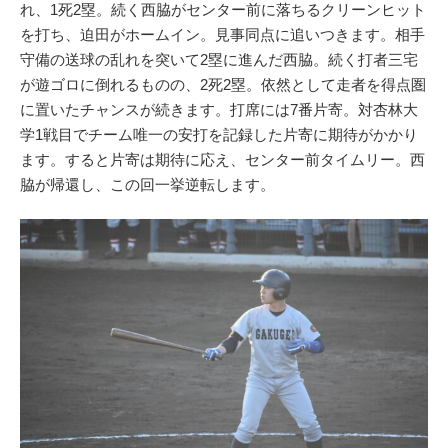
れ、1死2塁。続く西脇がセンター前に落ちるクリーンヒット
を打ち、迫田がホームイン。見事同点に追いつきます。相手
守備の送球の乱れを突いて2塁に進んだ西脇。続く打者三宅
が遊ゴロに倒れるものの、2死2塁。依然として走者を得点圏
に置いたチャンスが続きます。打席には7番片寄。対杏林大
学1戦目でチーム唯一の安打を記録した片寄に期待がかかり
ます。すると片寄は期待に応え、センター前タイムリー。西
脇が帰還し、この回一挙逆転します。