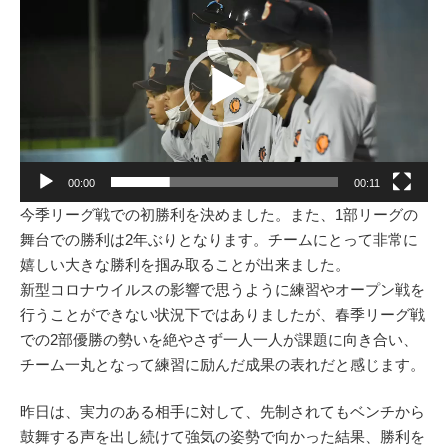
画
プ
レ
ー
ヤ
ー
00:00
00:11
今季リーグ戦での初勝利を決めました。また、1部リーグの
舞台での勝利は2年ぶりとなります。チームにとって非常に
嬉しい大きな勝利を掴み取ることが出来ました。
新型コロナウイルスの影響で思うように練習やオープン戦を
行うことができない状況下ではありましたが、春季リーグ戦
での2部優勝の勢いを絶やさず一人一人が課題に向き合い、
チーム一丸となって練習に励んだ成果の表れだと感じます。
昨日は、実力のある相手に対して、先制されてもベンチから
鼓舞する声を出し続けて強気の姿勢で向かった結果、勝利を