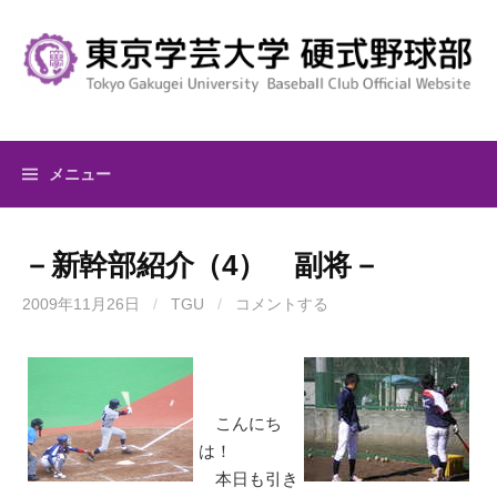
コ
ン
テ
ン
ツ
へ
メニュー
ス
キ
ッ
－新幹部紹介（4） 副将－
プ
2009年11月26日
/
TGU
/
コメントする
こんにち
は！
本日も引き