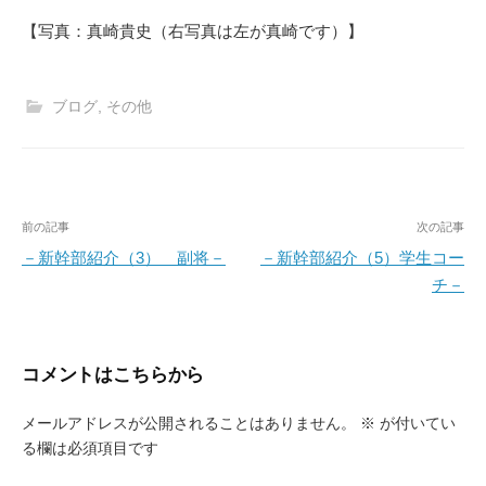
【写真：真崎貴史（右写真は左が真崎です）】
ブログ
,
その他
投
前の記事
次の記事
稿
－新幹部紹介（3） 副将－
－新幹部紹介（5）学生コー
チ－
ナ
ビ
ゲ
コメントはこちらから
ー
メールアドレスが公開されることはありません。
※
が付いてい
シ
る欄は必須項目です
ョ