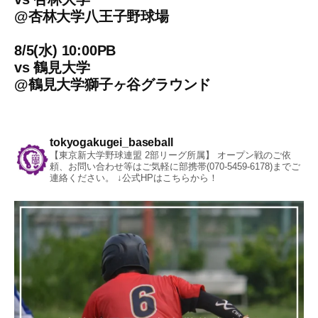
@
杏林大学八王子野球場
8/5(水) 10:00PB
vs
鶴見大学
@
鶴見大学獅子ヶ谷グラウンド
tokyogakugei_baseball
【東京新大学野球連盟 2部リーグ所属】
オープン戦のご依
頼、お問い合わせ等はご気軽に部携帯(070-5459-6178)までご
連絡ください。
↓公式HPはこちらから！