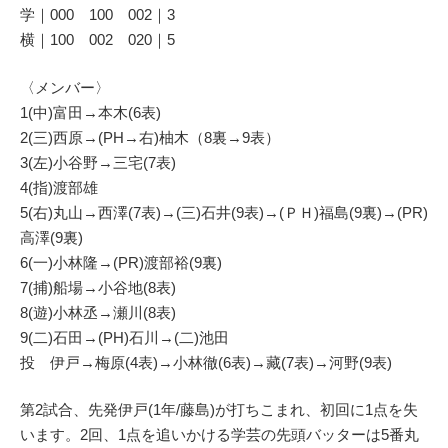
学｜000 100 002｜3
横｜100 002 020｜5
〈メンバー〉
1(中)富田→本木(6表)
2(三)西原→(PH→右)柚木（8裏→9表）
3(左)小谷野→三宅(7表)
4(指)渡部雄
5(右)丸山→西澤(7表)→(三)石井(9表)→(ＰＨ)福島(9裏)→(PR)
高澤(9裏)
6(一)小林隆→(PR)渡部裕(9裏)
7(捕)船場→小谷地(8表)
8(遊)小林丞→瀬川(8表)
9(二)石田→(PH)石川→(二)池田
投 伊戸→梅原(4表)→小林徹(6表)→藏(7表)→河野(9表)
第2試合、先発伊戸(1年/藤島)が打ちこまれ、初回に1点を失
います。2回、1点を追いかける学芸の先頭バッターは5番丸