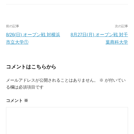
投
前の記事
次の記事
稿
8/26(日) オープン戦 対横浜
8月27日(月) オープン戦 対千
市立大学①
葉商科大学
ナ
ビ
ゲ
コメントはこちらから
ー
メールアドレスが公開されることはありません。
※
が付いてい
シ
る欄は必須項目です
ョ
ン
コメント
※