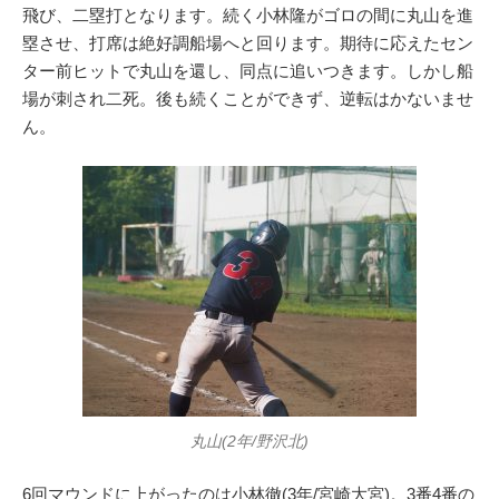
飛び、二塁打となります。続く小林隆がゴロの間に丸山を進
塁させ、打席は絶好調船場へと回ります。期待に応えたセン
ター前ヒットで丸山を還し、同点に追いつきます。しかし船
場が刺され二死。後も続くことができず、逆転はかないませ
ん。
丸山(2年/野沢北)
6回マウンドに上がったのは小林徹(3年/宮崎大宮)。3番4番の