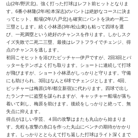
山(2年/野沢北)。強く打った打球はレフト前ヒットとなりま
す。6番小林隆(2年/松本深志)のバントは絶妙なコースに決ま
ってヒット、船場(2年/八戸北)も確実にバントを決め一死二
三塁とします。続く小林丞(3年/松山東)も粘って四球を選
び、一死満塁という絶好のチャンスを作ります。しかしスク
イズ失敗で二死二三塁、最後はレフトフライでチェンジ、得
点のチャンスを逃します。
初回こそヒットを浴びたピッチャ―伊戸ですが、2回3回とバ
ッターをテンポよく打ち取ります。ショートに連続して打球
が飛びますが、ショート小林丞がしっかりと守ります。守備
にも助けられ、3回はなんと6球でチェンジとします。4回、
ピッチャーは梅原(1年/都立新宿)に代わります。四球で出し
たランナーに盗塁を謀られますが、キャッチャー船場が落ち
着いて刺し、梅原を助けます。後続をしっかりと絶って、無
失点に抑えます。
得点がほしい学芸、４回の攻撃はまたも丸山から始まりま
す。先程も攻撃の糸口を作った丸山にベンチの期待がかかり
ます。しっかりととらえて打ち返した打球はライト深くまで