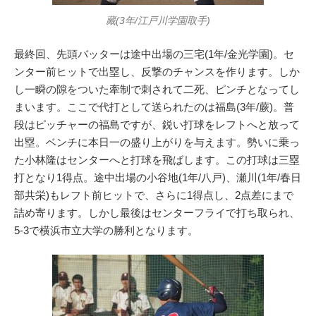
藏(3年/江戸川学園取手)
最終回、先頭バッターは途中出場の三宅(1年/金光学園)。セ
ンター前ヒットで出塁し、反撃のチャンスを作ります。しか
し一瞬の隙をついた牽制で刺されて二死、ピンチとなってし
まいます。ここで代打として送られたのは福島(3年/蕨)。普
段はピッチャーの福島ですが、鋭い打球をレフトへと放って
出塁。ベンチに本日一の盛り上がりを与えます。勢いに乗っ
た小林隆はセンターへと打球を飛ばします。この打球は三塁
打となり1得点。途中出場の小谷地(1年/八戸)、瀬川(1年/春日
部共栄)もレフト前ヒットで、さらに1得点し、2点差にまで
詰め寄ります。しかし最後はセンターフライで打ち取られ、
5-3で横浜市立大学の勝利となります。