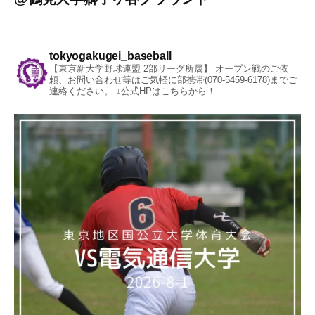
tokyogakugei_baseball
【東京新大学野球連盟 2部リーグ所属】
オープン戦のご依
頼、お問い合わせ等はご気軽に部携帯(070-5459-6178)までご
連絡ください。
↓公式HPはこちらから！