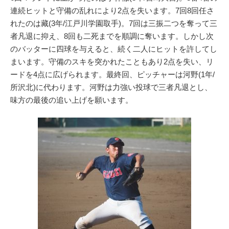
連続ヒットと守備の乱れにより2点を失います。7回8回任さ
れたのは藏(3年/江戸川学園取手)。7回は三振二つを奪って三
者凡退に抑え、8回も二死までを順調に奪います。しかし次
のバッターに四球を与えると、続く二人にヒットを許してし
まいます。守備のスキを突かれたこともあり2点を失い、リ
ードを4点に広げられます。最終回、ピッチャーは河野(1年/
所沢北)に代わります。河野は力強い投球で三者凡退とし、
味方の最後の追い上げを願います。