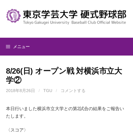
コ
ン
テ
ン
ツ
へ
メニュー
ス
キ
ッ
8/26(日) オープン戦 対横浜市立大
プ
学②
2018年8月26日
/
TGU
/
コメントする
本日行いました横浜市立大学との第2試合の結果をご報告い
たします。
〈スコア〉