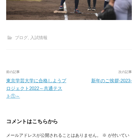
ブログ
,
入試情報
投
前の記事
次の記事
稿
東京学芸大学に合格しようプ
新年のご挨拶-2023-
ロジェクト2022～共通テス
ナ
ト①～
ビ
ゲ
ー
コメントはこちらから
シ
メールアドレスが公開されることはありません。
※
が付いてい