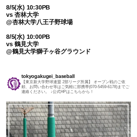
8/5(水) 10:30PB
vs
杏林大学
@
杏林大学八王子野球場
8/5(水) 10:00PB
vs
鶴見大学
@
鶴見大学獅子ヶ谷グラウンド
tokyogakugei_baseball
【東京新大学野球連盟 2部リーグ所属】
オープン戦のご依
頼、お問い合わせ等はご気軽に部携帯(070-5459-6178)までご
連絡ください。
↓公式HPはこちらから！