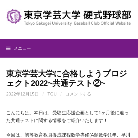
コ
ン
テ
ン
ツ
へ
メニュー
ス
キ
ッ
東京学芸大学に合格しようプロジ
プ
ェクト2022~共通テスト②~
2022年12月15日
/
TGU
/
コメントする
こんにちは。本日は、受験生応援企画として1ヶ月後に迫っ
た共通テストに関する情報をご紹介いたします！
今回は、初等教育教員養成課程数学専修(A類数学)1年、早川