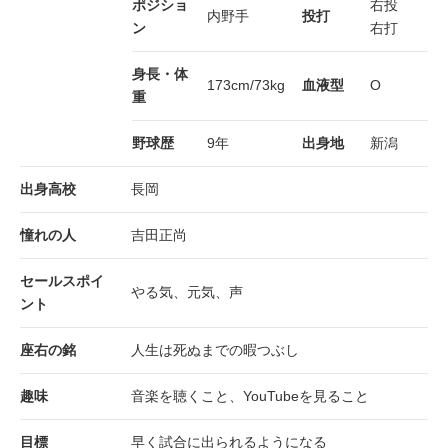
ポジショ
右投
内野手
投打
ン
右打
身長・体
173cm/73kg
血液型
O
重
野球歴
9年
出身地
新潟
出身高校
長岡
憧れの人
吉田正尚
セールスポイ
やる気、元気、声
ント
座右の銘
人生は死ぬまでの暇つぶし
趣味
音楽を聴くこと、YouTubeを見ること
目標
早く試合に出られるようになる