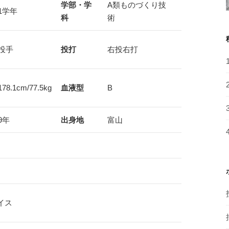
学部・学
A類ものづくり技
1学年
科
術
投手
投打
右投右打
178.1cm/77.5kg
血液型
B
9年
出身地
富山
イス