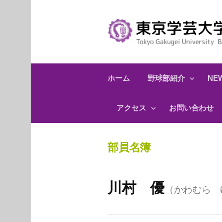
コ
ン
テ
ン
ツ
へ
ホーム
野球部紹介
NEW
ス
キ
アクセス
お問い合わせ
ッ
プ
部員名簿
川村 優
（かわむら 