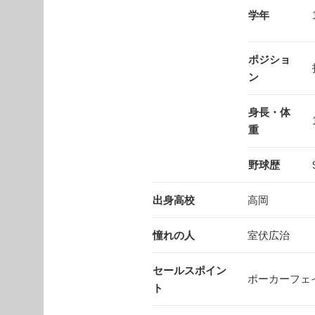
学年
ポジショ
ン
身長・体
重
野球歴
出身高校
高岡
憧れの人
室伏広治
セールスポイン
ポーカーフェ
ト