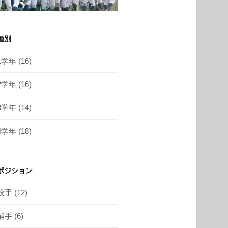
種別
1学年
(16)
2学年
(16)
3学年
(14)
4学年
(18)
ポジション
投手
(12)
捕手
(6)