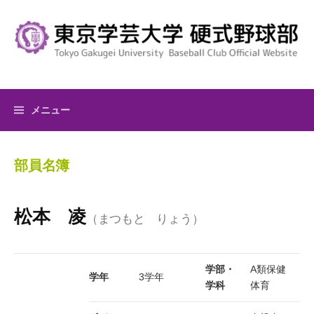
コ
ン
テ
ン
ツ
へ
メニュー
ス
キ
ッ
部員名簿
プ
松本 凌
（まつもと りょう）
学部・
A類保健
学年
3学年
学科
体育