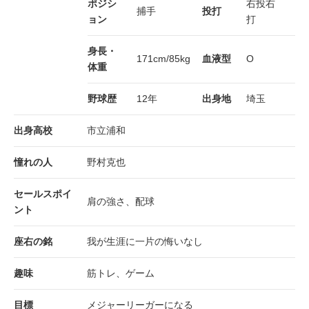
ポジシ
右投右
捕手
投打
ョン
打
身長・
171cm/85kg
血液型
O
体重
野球歴
12年
出身地
埼玉
出身高校
市立浦和
憧れの人
野村克也
セールスポイ
肩の強さ、配球
ント
座右の銘
我が生涯に一片の悔いなし
趣味
筋トレ、ゲーム
目標
メジャーリーガーになる