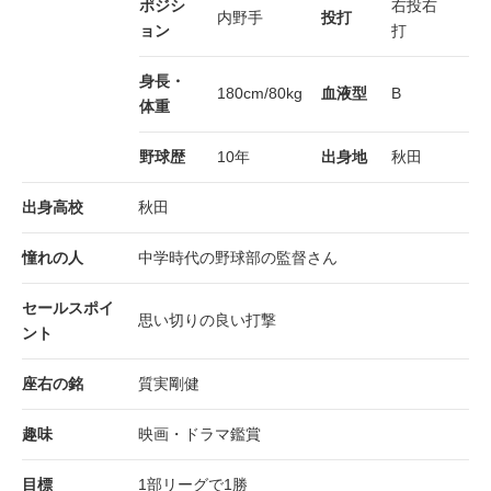
ポジシ
右投右
内野手
投打
ョン
打
身長・
180cm/80kg
血液型
B
体重
野球歴
10年
出身地
秋田
出身高校
秋田
憧れの人
中学時代の野球部の監督さん
セールスポイ
思い切りの良い打撃
ント
座右の銘
質実剛健
趣味
映画・ドラマ鑑賞
目標
1部リーグで1勝