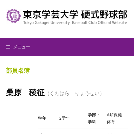
コ
ン
テ
ン
ツ
へ
メニュー
ス
キ
ッ
部員名簿
プ
桑原 稜征
（くわはら りょうせい）
学部・
A類保健
学年
2学年
学科
体育